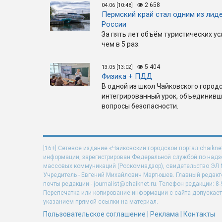
2 658
04.06 [10:48]
Пермский край стал одним из лиде
России
За пять лет объём туристических ус
чем в 5 раз.
5 404
13.05 [13:02]
Физика + ПДД
В одной из школ Чайковского город
интегрированный урок, объединивш
вопросы безопасности.
[16+] Сетевое издание «Чайковский городской портал chaikne
информации, зарегистрирован Федеральной службой по надзо
массовых коммуникаций (Роскомнадзор), свидетельство ЭЛ N 
Учредитель - Евгений Михайлович Мартюшев. Главный редакт
почты редакции - journalist@chaiknet.ru. Телефон редакции: 8-
Перепечатка или копирование информации с сайта допускает
указанием прямой ссылки на материал.
Пользовательское соглашение
|
Реклама
|
Контакты