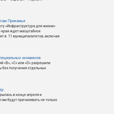
огам Прикамья
кту «Инфраструктура для жизни»
о края ждет масштабное
ят в 11 муниципалитетов, включая
 специальных экзаменов
й «B», «C» или «D» разрешили
ы без получения отдельных
ду
рылась в конце апреля и
егам будут причаливать не только