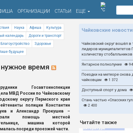
°C
ФИША
ОРГАНИЗАЦИИ
СТАТЬИ
ЕЩЕ
ствия
Наука
Афиша
Культура
Чайковские новости
ый календарь
Дороги и транспорт
Чайковский округ вошёл в 
Благоустройство
Здоровье
лидеров муниципалитетов 
Наше будущее
количеству стобалльников
Янтарное полнолуние
94
в нужное время
Поездки на метеоре снова 
чайковцам
1 372
трудники Госавтоинспекции
Доступный спорт у дома
ела МВД России по Чайковскому
одскому округу Пермского края
Стань частью «Спасских гул
ейтенанты полиции Константин
2 400
зуев и Александр Прокушев –
азали помощь местной
Читайте также
тельнице, машина которой
малась посреди проезжей части.