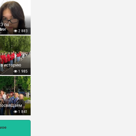
ГЭ по
мии
2 883
 в историю
1 985
 посвящаем
1 841
мое