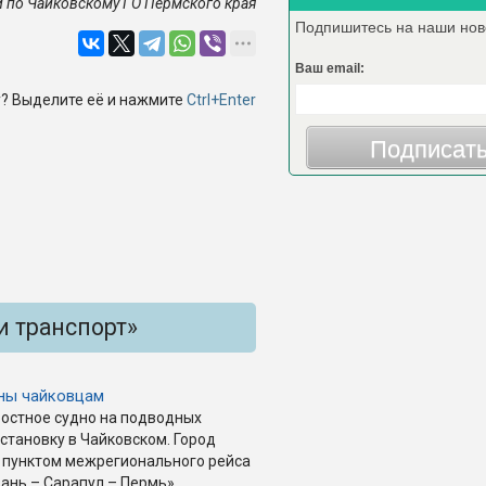
и по Чайковскому ГО Пермского края
Подпишитесь на наши нов
Ваш email:
? Выделите её и нажмите
Ctrl+Enter
Подписат
и транспорт»
пны чайковцам
ростное судно на подводных
становку в Чайковском. Город
пунктом межрегионального рейса
ань – Сарапул – Пермь»,