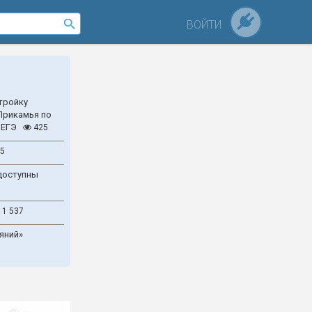
ВОЙТИ
тройку
Прикамья по
 ЕГЭ
425
5
доступны
1 537
яний»