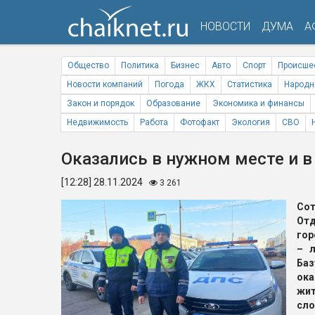
НОВОСТИ
ДУМА
А
Общество
Политика
Бизнес
Авто
Спорт
Происше
Новости компаний
Погода
ЖКХ
Статистика
Народн
Закон и порядок
Образование
Экономика и финансы
Недвижимость
Работа
Фотофакт
Экология
СВО
Оказались в нужном месте и 
[12:28] 28.11.2024
3 261
Со
Отд
гор
– л
Ба
ок
жи
сло