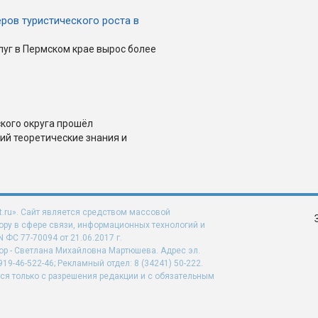
ров туристического роста в
луг в Пермском крае вырос более
ского округа прошёл
ий теоретические знания и
t.ru». Сайт является средством массовой
ру в сфере связи, информационных технологий и
ФС 77-70094 от 21.06.2017 г.
ор - Светлана Михайловна Мартюшева. Адрес эл.
919-46-522-46; Рекламный отдел: 8 (34241) 50-222.
ся только с разрешения редакции и с обязательным