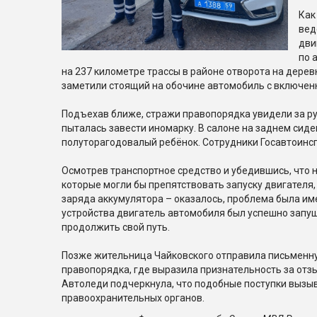
Как
вед
дви
по 
на 237 километре трассы в районе отворота на дере
заметили стоящий на обочине автомобиль с включе
Подъехав ближе, стражи правопорядка увидели за р
пыталась завести иномарку. В салоне на заднем сиде
полуторагодовалый ребёнок. Сотрудники Госавтоин
Осмотрев транспортное средство и убедившись, что
которые могли бы препятствовать запуску двигателя
заряда аккумулятора – оказалось, проблема была им
устройства двигатель автомобиля был успешно запу
продолжить свой путь.
Позже жительница Чайковского отправила письменн
правопорядка, где выразила признательность за отз
Автоледи подчеркнула, что подобные поступки вызы
правоохранительных органов.