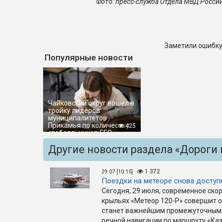
Фото: пресс-служба Отдела МВД Росси
Заметили ошибку
Популярные новости
Чайковский округ вошёл в
тройку лидеров
муниципалитетов
Прикамья по количеству
425
стобалльников ЕГЭ
Другие новости раздела «Дороги 
1 372
29.07 [10:15]
Поездки на метеоре снова досту
Сегодня, 29 июля, современное ско
крыльях «Метеор 120-Р» совершит о
станет важнейшим промежуточным 
речной навигации по маршруту «Каз