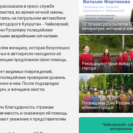
 рассказали в пресс-службе
омства, во время ночной смены,
гаясь на патрульном автомобиле
автодороге Кукуштан ‒ Чайковский,
12 лучших результатов Е
литературе, истории и хи
вню Русалёвку полицейские
нными аварийными сигналами.
улём женщину, которая безуспешно
нье в автокресле находился её
спекции предложили свою помощь.
Рекорды, которые войдут
города
 нет видимых повреждений,
, полицейские проверили уровень
енно в нём. После подзарядки
щен, и женщина смогла
Посвящаем Дню России,
ую благодарность стражам
юбилею города!
ывчивость и оказанную ей помощь.
вают уважение к представителям
Чайковский: са
интересное