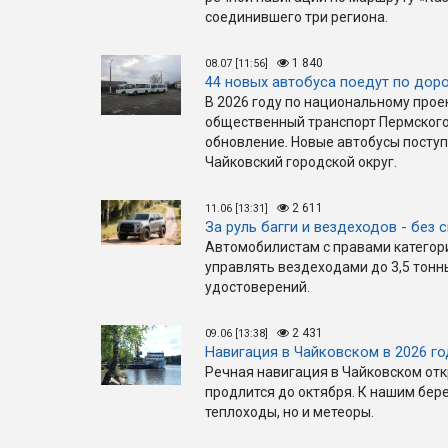
соединившего три региона.
1 840
08.07 [11:56]
44 новых автобуса поедут по дор
В 2026 году по национальному прое
общественный транспорт Пермског
обновление. Новые автобусы поступ
Чайковский городской округ.
2 611
11.06 [13:31]
За руль багги и вездеходов - без
Автомобилистам с правами категори
управлять вездеходами до 3,5 тонн
удостоверений.
2 431
09.06 [13:38]
Навигация в Чайковском в 2026 го
Речная навигация в Чайковском отк
продлится до октября. К нашим бер
теплоходы, но и метеоры.