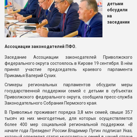
детьми
обсудили
на
заседании
Ассоциации законодателей ПФО.
Заседание Ассоциации законодателей Приволжского
федерального округа состоялось в Кирове 19 сентября. В нём
принял участие председатель краевого парламента
Прикамья Валерий Сухих.
Спикеры региональных парламентов обсудили меры
государственной поддержки семей с детьми в субъектах
Приволжского федерального округа, сообщила пресс-служба
Законодательного Собрания Пермского края.
В Приволжье проживает порядка 3,8 млн семей, свыше 357
тысяч из них многодетные, для которых осуществляется
более 400 мер социальной региональной поддержки.
«В
начале года Президент России Владимир Путин подписал Указ,
который определил статус многодетных семей в нашей стране