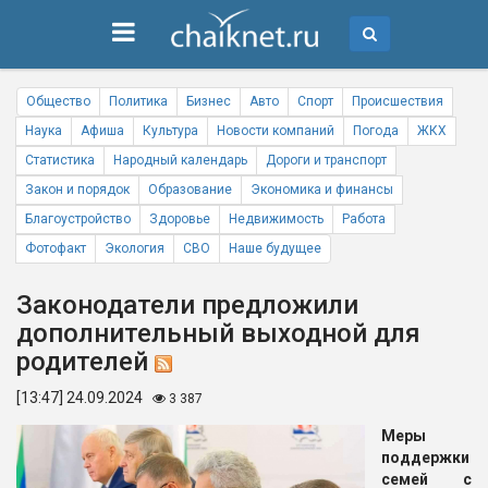
Общество
Политика
Бизнес
Авто
Спорт
Происшествия
Наука
Афиша
Культура
Новости компаний
Погода
ЖКХ
Статистика
Народный календарь
Дороги и транспорт
Закон и порядок
Образование
Экономика и финансы
Благоустройство
Здоровье
Недвижимость
Работа
Фотофакт
Экология
СВО
Наше будущее
Законодатели предложили
дополнительный выходной для
родителей
[13:47] 24.09.2024
3 387
Меры
поддержки
семей с