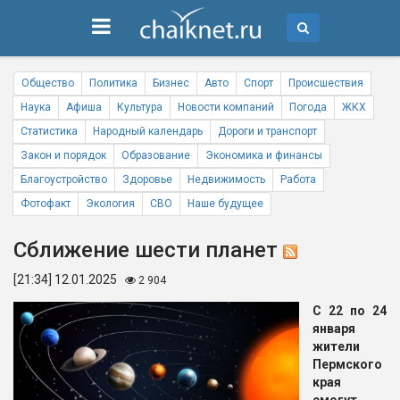
Общество
Политика
Бизнес
Авто
Спорт
Происшествия
Наука
Афиша
Культура
Новости компаний
Погода
ЖКХ
Статистика
Народный календарь
Дороги и транспорт
Закон и порядок
Образование
Экономика и финансы
Благоустройство
Здоровье
Недвижимость
Работа
Фотофакт
Экология
СВО
Наше будущее
Сближение шести планет
[21:34] 12.01.2025
2 904
С 22 по 24
января
жители
Пермского
края