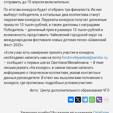
отправить до 10 апреля включительно.
По итогам конкурса будет отобрано три финалиста. Из них
выберут победителя, а остальные два коллектива станут
лауреатами конкурса. Лауреаты конкурса получат денежные
призы по 10 тысяч рублей, а также дипломы с наградами.
Победитель – денежный приз в размере 15 тысяч рублей и
возможность представить Чайковский городской округ на
международном фестивале новых детских песен «Шаинский
Фест-2025».
«
Если у вас есть намерение принять участие в конкурсе,
необходимо написать нам на почту
fondsvetlayaideya@yandex.ru
,
– сообщает о первых шагах Светлана Михайловна. –
В теме
письма указать «На конкурс», в самом письме написать
информацию о творческом коллективе, указав контактные
данные руководителя. В ответ мы вышлем вам положение о
конкурсе, где прописаны подробные условия участия
».
Фото: Центр дополнительного образования ЧГО
Заметили ошибку? Выделите её и нажмите
Ctrl+Enter