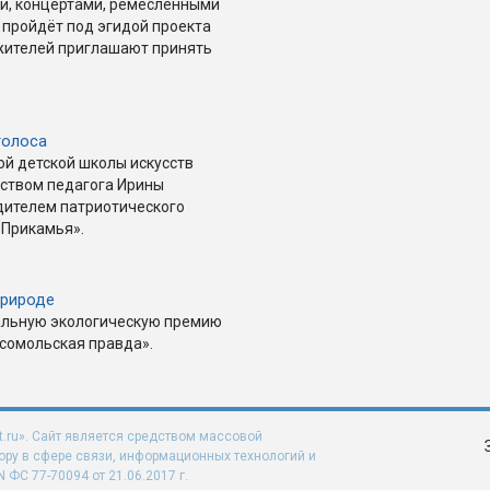
ми, концертами, ремесленными
 пройдёт под эгидой проекта
 жителей приглашают принять
голоса
ой детской школы искусств
ством педагога Ирины
дителем патриотического
 Прикамья».
природе
альную экологическую премию
мсомольская правда».
t.ru». Сайт является средством массовой
ру в сфере связи, информационных технологий и
ФС 77-70094 от 21.06.2017 г.