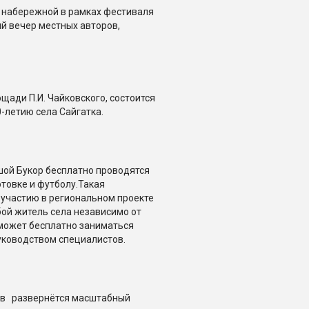
на набережной в рамках фестиваля
й вечер местных авторов,
лощади П.И. Чайковского, состоится
-летию села Сайгатка.
шой Букор бесплатно проводятся
товке и футболу.Такая
участию в региональном проекте
ой житель села независимо от
 может бесплатно заниматься
уководством специалистов.
ств развернётся масштабный