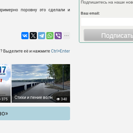
Подпишитесь на наши нов
примерно поровну это сделали и
Ваш email:
Подписат
? Выделите её и нажмите
Ctrl+Enter
Стихи и пение волн
375
340
во»