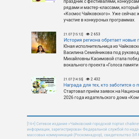
праздник с фестивалями, конкурса
рядами и мастер-классами, который
«Космос Чайковского». Уже сейчас
участие в конкурсных программах.
2 653
21.07 [15:12]
История региона обретает новые 
Юная исполнительница из Чайковск
Василина Семейникова под руковод
Михайловны Касимовой стала побе
вокального проекта «Голоса памяти
2 432
21.07 [14:55]
Награда для тех, кто заботится о 
Стартовал приём заявок на Национ
2026 года издательского дома «Ко
[16+] Сетевое издание «Чайковский городской портал chaikne
информации, зарегистрирован Федеральной службой по надзо
массовых коммуникаций (Роскомнадзор), свидетельство ЭЛ N 