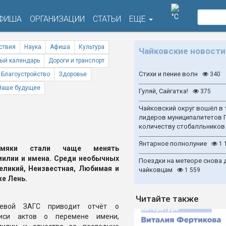
°C
ФИША
ОРГАНИЗАЦИИ
СТАТЬИ
ЕЩЕ
ствия
Наука
Афиша
Культура
Чайковские новости
ый календарь
Дороги и транспорт
Стихи и пение волн
Благоустройство
Здоровье
340
Наше будущее
Гуляй, Сайгатка!
375
Чайковский округ вошёл в 
лидеров муниципалитетов 
количеству стобалльников
Янтарное полнолуние
1 
рмяки стали чаще менять
илии и имена. Среди необычных
Поездки на метеоре снова 
еликий, Неизвестная, Любимая и
чайковцам
1 559
е Лень.
Читайте также
аевой ЗАГС приводит отчёт о
писи актов о перемене имени,