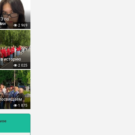
ГЭ по
мии
2 969
 в историю
2 025
 посвящаем
1 875
мое