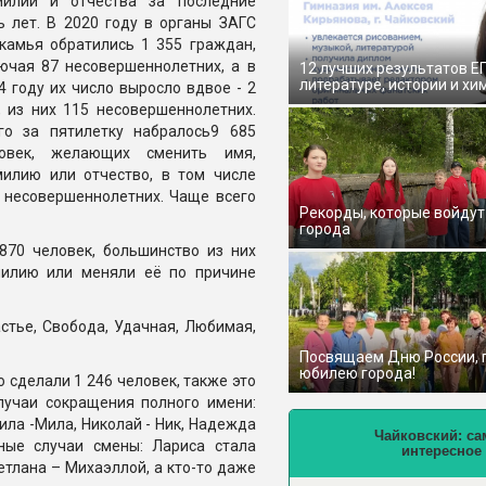
илии и отчества за последние
ь лет. В 2020 году в органы ЗАГС
камья обратились 1 355 граждан,
ючая 87 несовершеннолетних, а в
12 лучших результатов Е
литературе, истории и хи
4 году их число выросло вдвое - 2
, из них 115 несовершеннолетних.
го за пятилетку набралось9 685
ловек, желающих сменить имя,
илию или отчество, в том числе
 несовершеннолетних. Чаще всего
Рекорды, которые войдут
города
870 человек, большинство из них
илию или меняли её по причине
стье, Свобода, Удачная, Любимая,
Посвящаем Дню России,
юбилею города!
о сделали 1 246 человек, также это
лучаи сокращения полного имени:
ила -Мила, Николай - Ник, Надежда
Чайковский: са
ные случаи смены: Лариса стала
интересное
етлана – Михаэллой, а кто-то даже