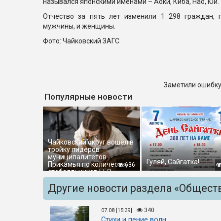
назывался японскими именами – Аоки, Киба, Нао, Юи.
Отчество за пять лет изменили 1 298 граждан, 
мужчины, и женщины.
Фото: Чайковский ЗАГС
Заметили ошибку
Популярные новости
Чайковский округ вошёл в
тройку лидеров
муниципалитетов
Гуляй, Сайгатка!
Прикамья по количеству
636
стобалльников ЕГЭ
Другие новости раздела «Общест
340
07.08 [15:39]
Стихи и пение волн