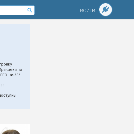
ВОЙТИ
тройку
Прикамья по
 ЕГЭ
636
111
доступны