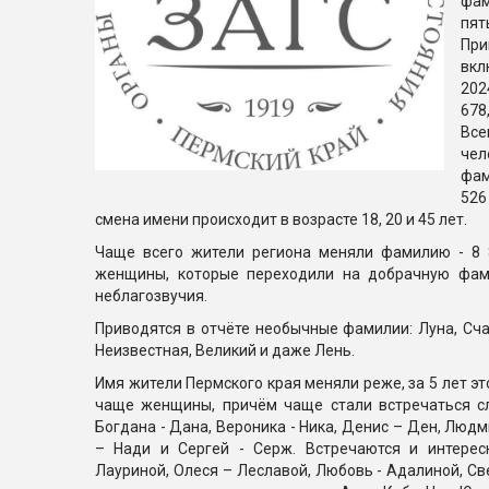
фам
пят
При
вкл
202
678
Все
че
фам
526
смена имени происходит в возрасте 18, 20 и 45 лет.
Чаще всего жители региона меняли фамилию - 8 
женщины, которые переходили на добрачную фам
неблагозвучия.
Приводятся в отчёте необычные фамилии: Луна, Сча
Неизвестная, Великий и даже Лень.
Имя жители Пермского края меняли реже, за 5 лет эт
чаще женщины, причём чаще стали встречаться с
Богдана - Дана, Вероника - Ника, Денис – Ден, Людм
– Нади и Сергей - Серж. Встречаются и интерес
Лауриной, Олеся – Леславой, Любовь - Адалиной, Св