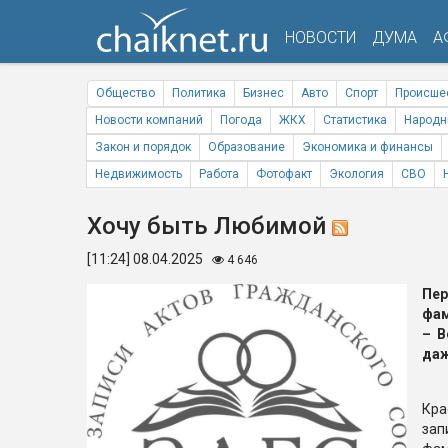
НОВОСТИ
ДУМА
А
Общество
Политика
Бизнес
Авто
Спорт
Происше
Новости компаний
Погода
ЖКХ
Статистика
Народн
Закон и порядок
Образование
Экономика и финансы
Недвижимость
Работа
Фотофакт
Экология
СВО
Хочу быть Любимой
[11:24] 08.04.2025
4 646
Пе
фам
– В
даж
Кр
за