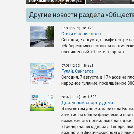
Прикамья по количеству
533
стобалльников ЕГЭ
Другие новости раздела «Общест
178
07.08 [15:39]
Стихи и пение волн
Сегодня, 7 августа, в амфитеатре 
«Набережник» состоится поэтически
посвященный 70-летию города.
221
07.08 [12:20]
Гуляй, Сайгатка!
Сегодня, 7 августа, в 17 часов на п
народное гуляние, посвящённое 380
1 628
28.07 [11:06]
Доступный спорт у дома
Этим летом для жителей села Боль
занятия по общей физической подго
возможность появилась благодаря 
«Тренер нашего двора». Теперь люб
возраста и физической подготовки