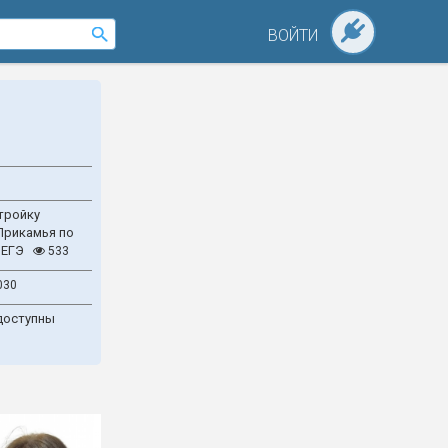
ВОЙТИ
тройку
Прикамья по
 ЕГЭ
533
030
доступны