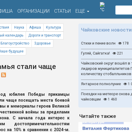
°C
ФИША
ОРГАНИЗАЦИИ
СТАТЬИ
ЕЩЕ
ствия
Наука
Афиша
Культура
Чайковские новости
ый календарь
Дороги и транспорт
Стихи и пение волн
Благоустройство
Здоровье
178
Наше будущее
Гуляй, Сайгатка!
221
Чайковский округ вошёл в 
амья стали чаще
лидеров муниципалитетов 
ы
количеству стобалльников
Янтарное полнолуние
1 
Поездки на метеоре снова 
год юбилея Победы прикамцы
чайковцам
1 460
ли чаще посещать места боевой
вы и мемориалы героев Великой
чественной войны за пределами
Читайте также
иона. С начала года интерес к
ким достопримечательностям
ос на 10% в сравнении с 2024-м.