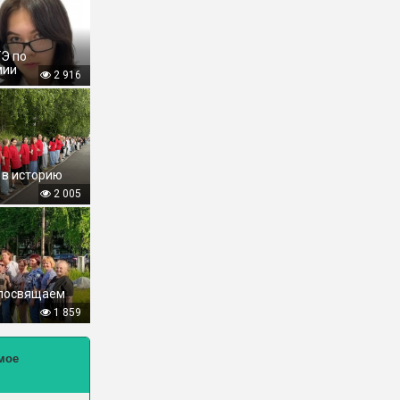
ГЭ по
мии
2 916
 в историю
2 005
 посвящаем
1 859
мое