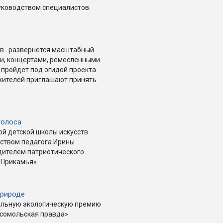
уководством специалистов.
ств развернётся масштабный
ми, концертами, ремесленными
 пройдёт под эгидой проекта
 жителей приглашают принять
голоса
ой детской школы искусств
ством педагога Ирины
дителем патриотического
 Прикамья».
природе
альную экологическую премию
мсомольская правда».