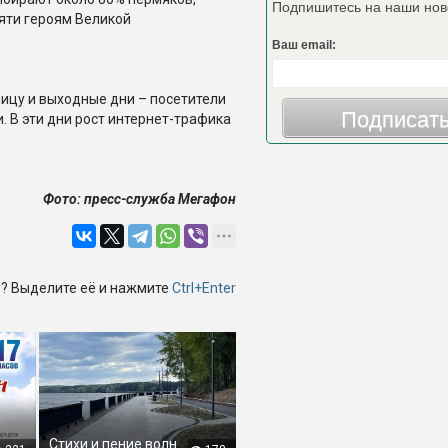
Подпишитесь на наши нов
яти героям Великой
Ваш email:
ицу и выходные дни – посетители
Подписат
 В эти дни рост интернет-трафика
Фото: пресс-служба Мегафон
? Выделите её и нажмите
Ctrl+Enter
Стихи и пение волн