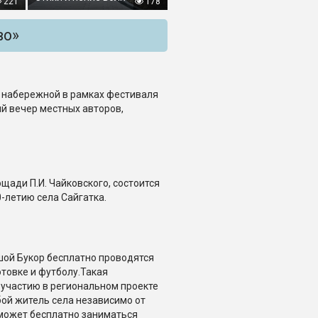
221
178
во»
на набережной в рамках фестиваля
й вечер местных авторов,
лощади П.И. Чайковского, состоится
-летию села Сайгатка.
шой Букор бесплатно проводятся
товке и футболу.Такая
участию в региональном проекте
ой житель села независимо от
 может бесплатно заниматься