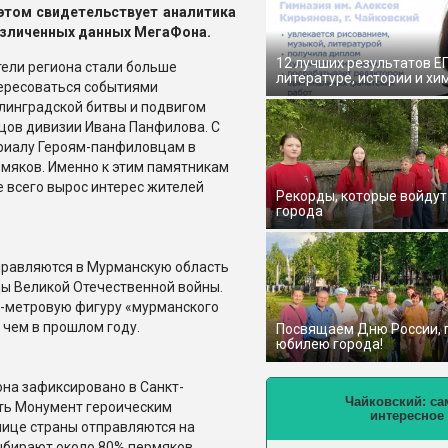
этом свидетельствует аналитика
зличенных данных МегаФона.
12 лучших результатов Е
ели региона стали больше
литературе, истории и хи
ересоваться событиями
линградской битвы и подвигом
цов дивизии Ивана Панфилова. С
ориалу Героям-панфиловцам в
рмяков. Именно к этим памятникам
е всего вырос интерес жителей
Рекорды, которые войдут
города
тправляются в Мурманскую область
ды Великой Отечественной войны.
5-метровую фигуру «мурманского
 чем в прошлом году.
Посвящаем Дню России,
юбилею города!
на зафиксировано в Санкт-
Чайковский: са
ить Монумент героическим
интересное
лице страны отправляются на
выбирают около 80% пермяков,