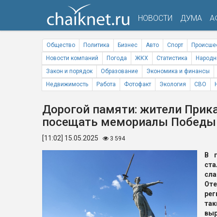
НОВОСТИ
ДУМА
А
Общество
Политика
Бизнес
Авто
Спорт
Происше
Новости компаний
Погода
ЖКХ
Статистика
Народн
Закон и порядок
Образование
Экономика и финансы
Недвижимость
Работа
Фотофакт
Экология
СВО
Дорогой памяти: жители Прик
посещать мемориалы Побед
[11:02] 15.05.2025
3 594
В 
ста
сла
Оте
рег
та
выр