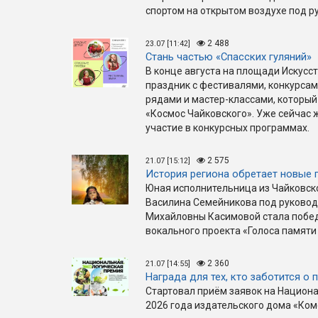
спортом на открытом воздухе под р
2 488
23.07 [11:42]
Стань частью «Спасских гуляний»
В конце августа на площади Искус
праздник с фестивалями, конкурса
рядами и мастер-классами, который
«Космос Чайковского». Уже сейчас
участие в конкурсных программах.
2 575
21.07 [15:12]
История региона обретает новые 
Юная исполнительница из Чайковск
Василина Семейникова под руковод
Михайловны Касимовой стала побе
вокального проекта «Голоса памяти
2 360
21.07 [14:55]
Награда для тех, кто заботится о 
Стартовал приём заявок на Национ
2026 года издательского дома «Ко