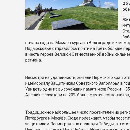
Об 
обе
Жит
инт
Ста
бой
начала года на Мамаев курган в Волгограде и к мем
Подмосковье отправилось почти на треть больше пе
в честь героев Великой Отечественной войны сильне
региона.
Несмотря на удалённость, жители Пермского края о
к мемориалу Защитникам Советского Заполярья в го
Увидеть один из высочайших памятников России – 3
Алеши» – захотели на 20% больше путешественников,
Традиционно наибольшее число посетителей из регио
Петербурге и Москве. Сюда приезжают, чтобы посет
защитникам Ленинграда на площади Победы, а в сто
Поклонную гору и в Парк Победы. Именно эти места 