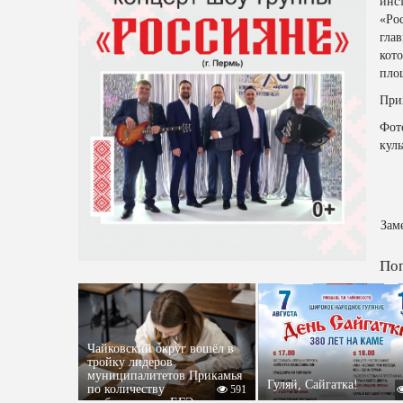
ин
«Ро
гла
кото
пло
При
Фот
кул
Зам
Поп
Чайковский округ вошёл в
тройку лидеров
муниципалитетов Прикамья
Гуляй, Сайгатка!
по количеству
591
стобалльников ЕГЭ