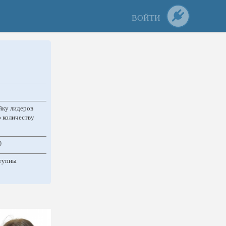
ВОЙТИ
йку лидеров
 количеству
9
ступны