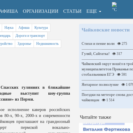
°C
АФИША
ОРГАНИЗАЦИИ
СТАТЬИ
ЕЩЕ
Наука
Афиша
Культура
Чайковские новости
ендарь
Дороги и транспорт
Стихи и пение волн
тройство
Здоровье
Недвижимость
275
Гуляй, Сайгатка!
317
Чайковский округ вошёл в тро
муниципалитетов Прикамья по
стобалльников ЕГЭ
591
Янтарное полнолуние
1 07
Спасских гуляниях в ближайшие
ходные выступит шоу-группа
Поездки на метеоре снова до
ссияне» из Перми.
чайковцам
1 514
ое исполнение каверов российских
ов 80-х, 90-х, 2000-х и современности
Читайте также
айковцев приглашают на грандиозный
нцерт пермской вокально-