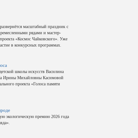
развернётся масштабный праздник с
 ремесленными рядами и мастер-
 проекта «Космос Чайковского». Уже
астие в конкурсных программах.
лоса
детской школы искусств Василина
ога Ирины Михайловны Касимовой
ального проекта «Голоса памяти
ироде
ную экологическую премию 2026 года
авда».