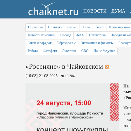
НОВОСТИ
ДУМА
Общество
Политика
Бизнес
Авто
Спорт
Происшествия
Новости компаний
Погода
ЖКХ
Статистика
Народный кал
Закон и порядок
Образование
Экономика и финансы
Благоус
Работа
Фотофакт
Экология
СВО
Наше будущее
«Россияне» в Чайковском
[16:08] 21.08.2025
10 204
На 
вы
«Ро
Жив
хит
– ч
ко