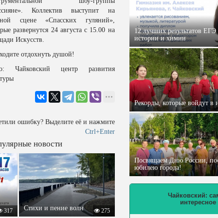
струментальной шоу-группы
ссияне». Коллектив выступит на
вной сцене «Спасских гуляний»,
рые развернутся 24 августа с 15.00 на
12 лучших результатов ЕГЭ 
истории и химии
щади Искусств.
ходите отдохнуть душой!
о: Чайковский центр развития
ьтуры
Рекорды, которые войдут в 
етили ошибку? Выделите её и нажмите
Ctrl+Enter
улярные новости
Посвящаем Дню России, по
юбилею города!
Чайковский: са
интересное
Стихи и пение волн
317
275