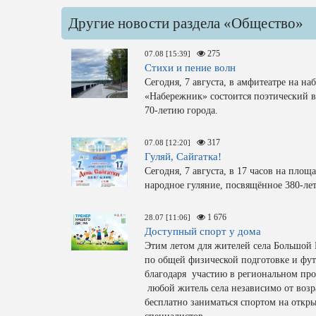
Другие новости раздела «Общество»
275
07.08 [15:39]
Стихи и пение волн
Сегодня, 7 августа, в амфитеатре на н
«Набережник» состоится поэтический 
70-летию города.
317
07.08 [12:20]
Гуляй, Сайгатка!
Сегодня, 7 августа, в 17 часов на площ
народное гуляние, посвящённое 380-ле
1 676
28.07 [11:06]
Доступный спорт у дома
Этим летом для жителей села Большой 
по общей физической подготовке и фут
благодаря участию в региональном про
любой житель села независимо от возр
бесплатно заниматься спортом на откр