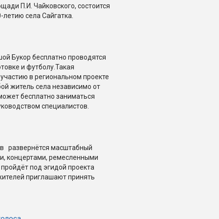
лощади П.И. Чайковского, состоится
-летию села Сайгатка.
шой Букор бесплатно проводятся
товке и футболу.Такая
участию в региональном проекте
ой житель села независимо от
 может бесплатно заниматься
уководством специалистов.
ств развернётся масштабный
ми, концертами, ремесленными
 пройдёт под эгидой проекта
 жителей приглашают принять
голоса