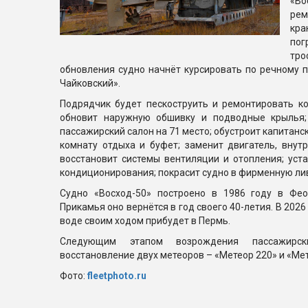
«Во
рем
кра
пог
тр
обновления судно начнёт курсировать по речному 
Чайковский».
Подрядчик будет пескоструить и ремонтировать ко
обновит наружную обшивку и подводные крылья;
пассажирский салон на 71 место; обустроит капитанск
комнату отдыха и буфет; заменит двигатель, внут
восстановит системы вентиляции и отопления; уст
кондиционирования; покрасит судно в фирменную ли
Судно «Восход-50» построено в 1986 году в Фео
Прикамья оно вернётся в год своего 40-летия. В 2026
воде своим ходом прибудет в Пермь.
Следующим этапом возрождения пассажирск
восстановление двух метеоров – «Метеор 220» и «Мет
Фото:
fleetphoto.ru