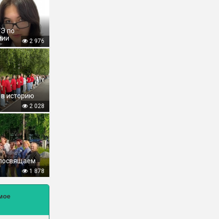
ГЭ по
мии
2 976
 в историю
2 028
 посвящаем
1 878
мое