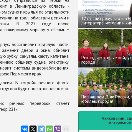
сход» отправился из Перми на
онт в Ленинградскую область -
ном судно и крылья по отдельности
рузили на трал, обмотали цепями и
12 лучших результатов Е
литературе, истории и хи
осами. В 2027 году после
пассажирскому маршруту «Пермь –
рпус; восстановит ходовую часть;
 заменит двери и окна; обновит
ую рубку, санузлы, каюту капитана,
Рекорды, которые войдут
реннюю обшивку судна, электрику;
города
ановит системы видеонаблюдения,
врею Пермского края.
досии. В «строй» речного флота
 году оно будет восстановлено и по
Посвящаем Дню России,
юбилею города!
их речных перевозок станет
еор 231».
Чайковский: са
интересное