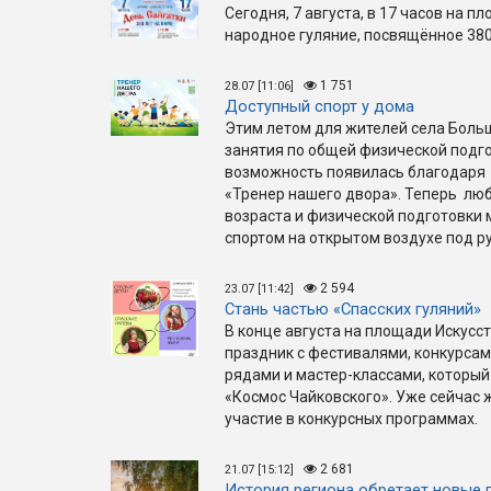
Сегодня, 7 августа, в 17 часов на п
народное гуляние, посвящённое 380
1 751
28.07 [11:06]
Доступный спорт у дома
Этим летом для жителей села Боль
занятия по общей физической подго
возможность появилась благодаря 
«Тренер нашего двора». Теперь люб
возраста и физической подготовки
спортом на открытом воздухе под р
2 594
23.07 [11:42]
Стань частью «Спасских гуляний»
В конце августа на площади Искус
праздник с фестивалями, конкурса
рядами и мастер-классами, который
«Космос Чайковского». Уже сейчас
участие в конкурсных программах.
2 681
21.07 [15:12]
История региона обретает новые 