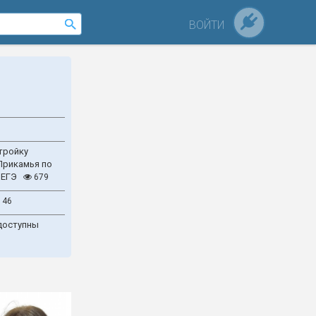
ВОЙТИ
тройку
Прикамья по
 ЕГЭ
679
146
доступны