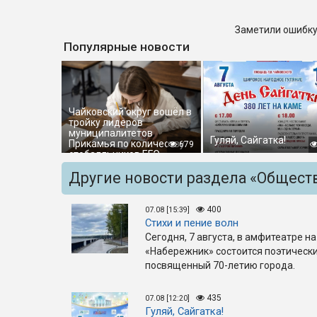
Заметили ошибку
Популярные новости
Чайковский округ вошёл в
тройку лидеров
муниципалитетов
Гуляй, Сайгатка!
Прикамья по количеству
679
стобалльников ЕГЭ
Другие новости раздела «Общест
400
07.08 [15:39]
Стихи и пение волн
Сегодня, 7 августа, в амфитеатре 
«Набережник» состоится поэтически
посвященный 70-летию города.
435
07.08 [12:20]
Гуляй, Сайгатка!