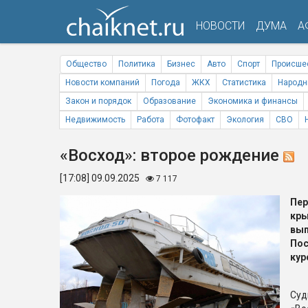
НОВОСТИ
ДУМА
А
Общество
Политика
Бизнес
Авто
Спорт
Происше
Новости компаний
Погода
ЖКХ
Статистика
Народн
Закон и порядок
Образование
Экономика и финансы
Недвижимость
Работа
Фотофакт
Экология
СВО
«Восход»: второе рождение
[17:08] 09.09.2025
7 117
Пе
кр
вы
По
кур
Су