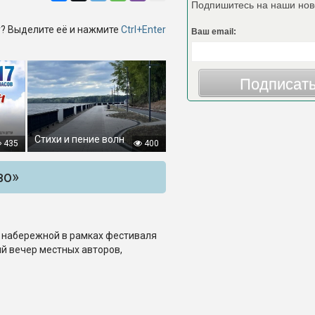
Подпишитесь на наши нов
? Выделите её и нажмите
Ctrl+Enter
Ваш email:
Подписат
Стихи и пение волн
435
400
во»
на набережной в рамках фестиваля
й вечер местных авторов,