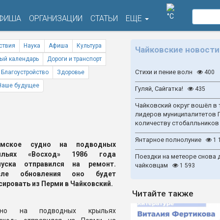
°C
ФИША
ОРГАНИЗАЦИИ
СТАТЬИ
ЕЩЕ
ствия
Наука
Афиша
Культура
Чайковские новости
ый календарь
Дороги и транспорт
Стихи и пение волн
Благоустройство
Здоровье
400
Наше будущее
Гуляй, Сайгатка!
435
Чайковский округ вошёл в 
лидеров муниципалитетов 
количеству стобалльников
Янтарное полнолуние
1 
рмское судно на подводных
ыльях «Восход» 1986 года
Поездки на метеоре снова 
пуска отправился на ремонт.
чайковцам
1 593
сле обновления оно будет
сировать из Перми в Чайковский.
Читайте также
дно на подводных крыльях