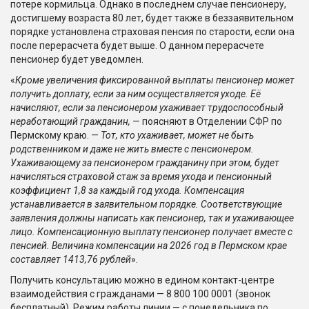
потере кормильца. Однако в последнем случае пенсионеру,
достигшему возраста 80 лет, будет также в беззаявительном
порядке установлена страховая пенсия по старости, если она
после перерасчета будет выше. О данном перерасчете
пенсионер будет уведомлен.
«
Кроме увеличения фиксированной выплаты пенсионер может
получить доплату, если за ним осуществляется уходе. Её
начисляют, если за пенсионером ухаживает трудоспособный
неработающий гражданин,
— поясняют в Отделении СФР по
Пермскому краю. —
Тот, кто ухаживает, может не быть
родственником и даже не жить вместе с пенсионером.
Ухаживающему за пенсионером гражданину при этом, будет
начисляться страховой стаж за время ухода и пенсионный
коэффициент 1,8 за каждый год ухода. Компенсация
устанавливается в заявительном порядке. Соответствующие
заявления должны написать как пенсионер, так и ухаживающее
лицо. Компенсационную выплату пенсионер получает вместе с
пенсией. Величина компенсации на 2026 год в Пермском крае
составляет 1413,76 рублей
».
Получить консультацию можно в едином контакт-центре
взаимодействия с гражданами — 8 800 100 0001 (звонок
бесплатный). Режим работы линии — с понедельника по