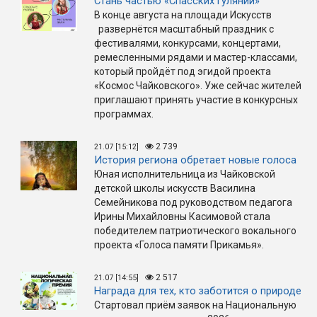
Стань частью «Спасских гуляний»
В конце августа на площади Искусств
развернётся масштабный праздник с
фестивалями, конкурсами, концертами,
ремесленными рядами и мастер-классами,
который пройдёт под эгидой проекта
«Космос Чайковского». Уже сейчас жителей
приглашают принять участие в конкурсных
программах.
2 739
21.07 [15:12]
История региона обретает новые голоса
Юная исполнительница из Чайковской
детской школы искусств Василина
Семейникова под руководством педагога
Ирины Михайловны Касимовой стала
победителем патриотического вокального
проекта «Голоса памяти Прикамья».
2 517
21.07 [14:55]
Награда для тех, кто заботится о природе
Стартовал приём заявок на Национальную