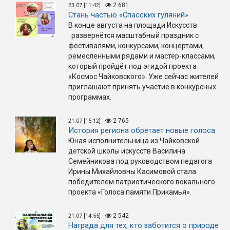
2 681
23.07 [11:42]
Стань частью «Спасских гуляний»
В конце августа на площади Искусств
развернётся масштабный праздник с
фестивалями, конкурсами, концертами,
ремесленными рядами и мастер-классами,
который пройдёт под эгидой проекта
«Космос Чайковского». Уже сейчас жителей
приглашают принять участие в конкурсных
программах.
2 765
21.07 [15:12]
История региона обретает новые голоса
Юная исполнительница из Чайковской
детской школы искусств Василина
Семейникова под руководством педагога
Ирины Михайловны Касимовой стала
победителем патриотического вокального
проекта «Голоса памяти Прикамья».
2 542
21.07 [14:55]
Награда для тех, кто заботится о природе