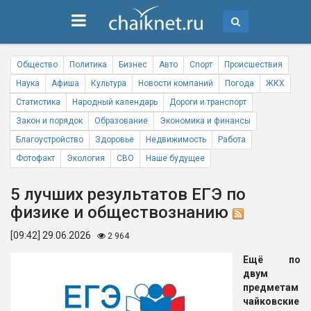
Общество
Политика
Бизнес
Авто
Спорт
Происшествия
Наука
Афиша
Культура
Новости компаний
Погода
ЖКХ
Статистика
Народный календарь
Дороги и транспорт
Закон и порядок
Образование
Экономика и финансы
Благоустройство
Здоровье
Недвижимость
Работа
Фотофакт
Экология
СВО
Наше будущее
5 лучших результатов ЕГЭ по
физике и обществознанию
[09:42] 29.06.2026
2 964
Ещё по
двум
предметам
чайковские