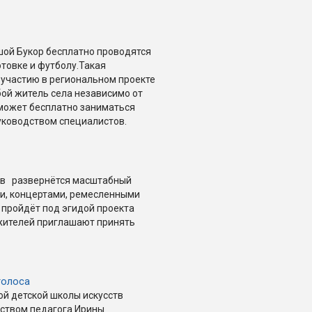
шой Букор бесплатно проводятся
товке и футболу.Такая
участию в региональном проекте
ой житель села независимо от
 может бесплатно заниматься
уководством специалистов.
ств развернётся масштабный
ми, концертами, ремесленными
 пройдёт под эгидой проекта
 жителей приглашают принять
голоса
ой детской школы искусств
ством педагога Ирины