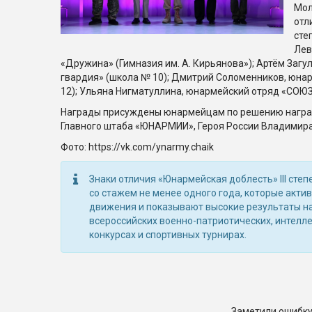
Мол
отл
сте
Лев
«Дружина» (Гимназия им. А. Кирьянова»); Артём Загу
гвардия» (школа № 10); Дмитрий Соломенников, юнар
12); Ульяна Нигматуллина, юнармейский отряд «СОЮЗ-
Награды присуждены юнармейцам по решению наград
Главного штаба «ЮНАРМИИ», Героя России Владимира
Фото: https://vk.com/ynarmy.chaik
Знаки отличия «Юнармейская доблесть» III сте
со стажем не менее одного года, которые акти
движения и показывают высокие результаты н
всероссийских военно-патриотических, интелл
конкурсах и спортивных турнирах.
Заметили ошибку