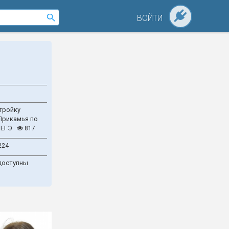
ВОЙТИ
тройку
Прикамья по
 ЕГЭ
817
224
доступны