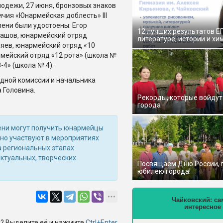
одежи, 27 июня, бронзовых знаков
ичия «Юнармейская доблесть» III
пени были удостоены: Егор
12 лучших результатов Е
ашов, юнармейский отряд
литературе, истории и хи
ляев, юнармейский отряд «10
мейский отряд «12 рота» (школа №
4» (школа № 4).
ной комиссии и начальника
 Головина.
Рекорды, которые войдут
города
пени могут получить юнармейцы
вно участвуют в мероприятиях
а региональных этапах
ектуальных, творческих
Посвящаем Дню России,
юбилею города!
Чайковский: са
интересное
? Выделите её и нажмите
Ctrl+Enter