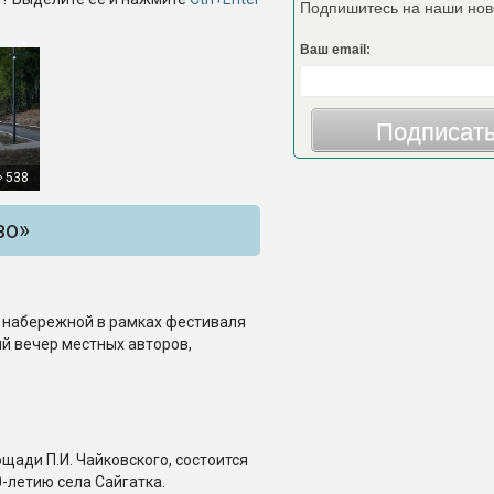
Подпишитесь на наши нов
Ваш email:
Подписат
538
во»
на набережной в рамках фестиваля
й вечер местных авторов,
лощади П.И. Чайковского, состоится
-летию села Сайгатка.