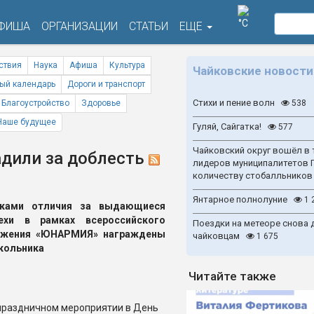
°C
ФИША
ОРГАНИЗАЦИИ
СТАТЬИ
ЕЩЕ
ствия
Наука
Афиша
Культура
Чайковские новости
ый календарь
Дороги и транспорт
Стихи и пение волн
Благоустройство
Здоровье
538
Наше будущее
Гуляй, Сайгатка!
577
Чайковский округ вошёл в 
дили за доблесть
лидеров муниципалитетов 
количеству стобалльников
Янтарное полнолуние
1 
аками отличия за выдающиеся
пехи в рамках всероссийского
Поездки на метеоре снова 
ижения «ЮНАРМИЯ» награждены
чайковцам
1 675
кольника
Читайте также
праздничном мероприятии в День