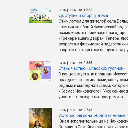
1 833
28.07 [11:06]
Доступный спорт у дома
Этим летом для жителей села Боль
занятия по общей физической подго
возможность появилась благодаря 
«Тренер нашего двора». Теперь люб
возраста и физической подготовки
спортом на открытом воздухе под р
2 665
23.07 [11:42]
Стань частью «Спасских гуляний»
В конце августа на площади Искус
праздник с фестивалями, конкурса
рядами и мастер-классами, который
«Космос Чайковского». Уже сейчас
участие в конкурсных программах.
2 746
21.07 [15:12]
История региона обретает новые 
Юная исполнительница из Чайковск
Василина Семейникова под руковод