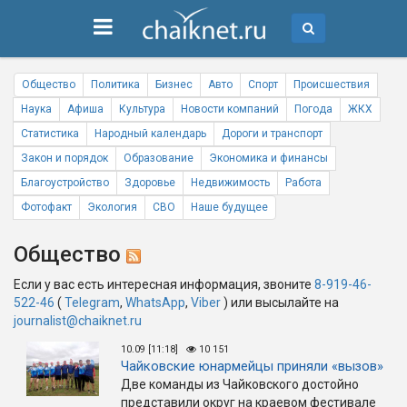
Общество
Политика
Бизнес
Авто
Спорт
Происшествия
Наука
Афиша
Культура
Новости компаний
Погода
ЖКХ
Статистика
Народный календарь
Дороги и транспорт
Закон и порядок
Образование
Экономика и финансы
Благоустройство
Здоровье
Недвижимость
Работа
Фотофакт
Экология
СВО
Наше будущее
Общество
Если у вас есть интересная информация, звоните
8-919-46-
522-46
(
Telegram
,
WhatsApp
,
Viber
) или высылайте на
journalist@chaiknet.ru
10.09 [11:18]
10 151
Чайковские юнармейцы приняли «вызов»
Две команды из Чайковского достойно
представили округ на краевом фестивале