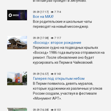
в пятый раз пройдёт в Зипуново.
09.09 [17:17]
7 714
Все на МАX!
Все родительские и школьные чаты
переводят на новый мессенджер.
09.09 [17:08]
7 117
«Восход»: второе рождение
Пермское судно на подводных крыльях
«Восход» 1986 года выпуска отправился на
ремонт. После обновления оно будет
курсировать из Перми в Чайковский.
09.09 [16:57]
8 143
Галерея под открытым небом
В Перми появилось девять муралов,
которые художники из различных уголков
России создали, участвуя в фестивале
«Монумент АРТ».
09.09 [16:38]
8 151