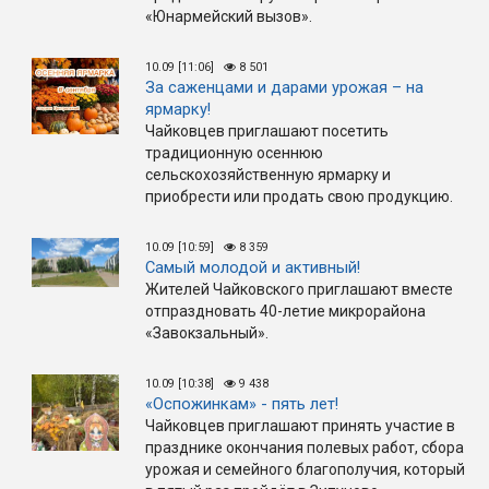
«Юнармейский вызов».
10.09 [11:06]
8 501
За саженцами и дарами урожая – на
ярмарку!
Чайковцев приглашают посетить
традиционную осеннюю
сельскохозяйственную ярмарку и
приобрести или продать свою продукцию.
10.09 [10:59]
8 359
Самый молодой и активный!
Жителей Чайковского приглашают вместе
отпраздновать 40-летие микрорайона
«Завокзальный».
10.09 [10:38]
9 438
«Оспожинкам» - пять лет!
Чайковцев приглашают принять участие в
празднике окончания полевых работ, сбора
урожая и семейного благополучия, который