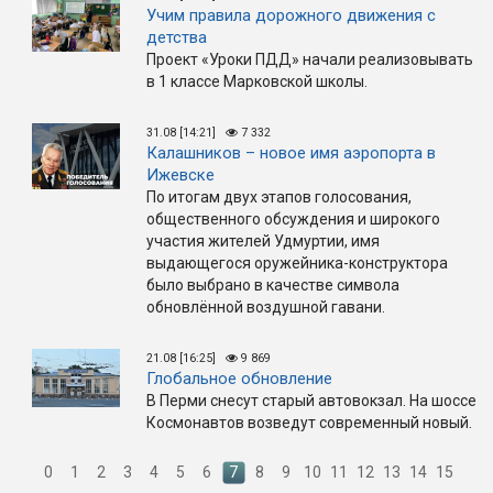
Учим правила дорожного движения с
детства
Проект «Уроки ПДД» начали реализовывать
в 1 классе Марковской школы.
31.08 [14:21]
7 332
Калашников – новое имя аэропорта в
Ижевске
По итогам двух этапов голосования,
общественного обсуждения и широкого
участия жителей Удмуртии, имя
выдающегося оружейника-конструктора
было выбрано в качестве символа
обновлённой воздушной гавани.
21.08 [16:25]
9 869
Глобальное обновление
В Перми снесут старый автовокзал. На шоссе
Космонавтов возведут современный новый.
0
1
2
3
4
5
6
7
8
9
10
11
12
13
14
15