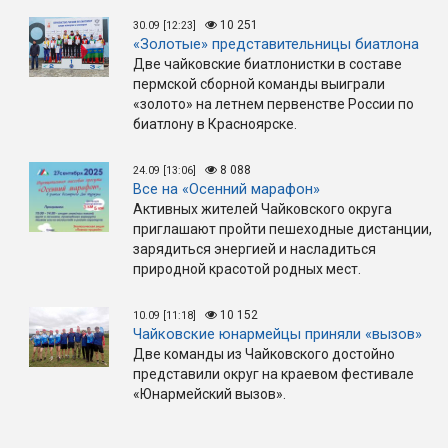
10 251
30.09 [12:23]
«Золотые» представительницы биатлона
Две чайковские биатлонистки в составе
пермской сборной команды выиграли
«золото» на летнем первенстве России по
биатлону в Красноярске.
8 088
24.09 [13:06]
Все на «Осенний марафон»
Активных жителей Чайковского округа
приглашают пройти пешеходные дистанции,
зарядиться энергией и насладиться
природной красотой родных мест.
10 152
10.09 [11:18]
Чайковские юнармейцы приняли «вызов»
Две команды из Чайковского достойно
представили округ на краевом фестивале
«Юнармейский вызов».