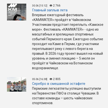
2 766
30.06 [15:12]
Главный заплыв лета
Впервые ежегодный фестиваль
«KAMWATER» пройдёт в Чайковском.
Участникам предстоит переплыть «Камское
море». Фестиваль «KAMWATER» - одно из
масштабных и зрелищных спортивных
событий Пермского края. Ежегодно событие
проходит на Каме в Перми, где участники
переплывают реку с левого берега на
правый. В 2026 году проект вышел на новый
уровень и сменил локацию – 5 июля он
пройдёт в Чайковском на Воткинском
водохранилище.
2 805
05.06 [16:38]
Серебро в смешанной эстафете
Пермские легкоатлеты успешно выступили
на Первенстве ПФО в столице Чувашии. В
составе команды – шесть чайковских
спортсменов.