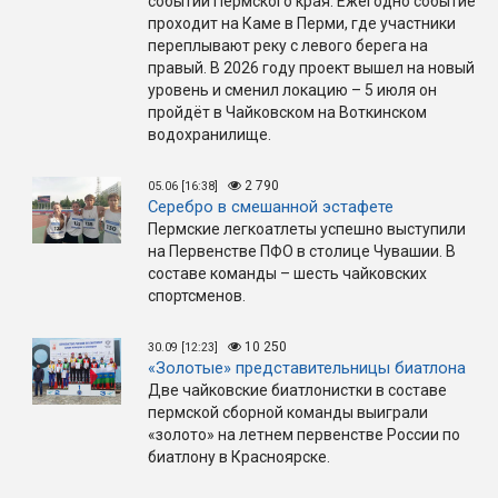
событий Пермского края. Ежегодно событие
проходит на Каме в Перми, где участники
переплывают реку с левого берега на
правый. В 2026 году проект вышел на новый
уровень и сменил локацию – 5 июля он
пройдёт в Чайковском на Воткинском
водохранилище.
2 790
05.06 [16:38]
Серебро в смешанной эстафете
Пермские легкоатлеты успешно выступили
на Первенстве ПФО в столице Чувашии. В
составе команды – шесть чайковских
спортсменов.
10 250
30.09 [12:23]
«Золотые» представительницы биатлона
Две чайковские биатлонистки в составе
пермской сборной команды выиграли
«золото» на летнем первенстве России по
биатлону в Красноярске.