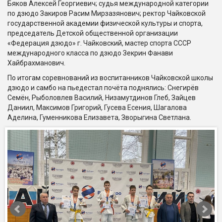
Бяков Алексей Георгиевич; судья международной категории
по дзюдо Закиров Расим Мирзазянович; ректор Чайковской
государственной академии физической культуры и спорта,
председатель Детской общественной организации
«Федерация дзюдо» г. Чайковский, мастер спорта СССР
международного класса по дзюдо Зекрин Фанави
Хайбрахманович.
По итогам соревнований из воспитанников Чайковской школы
дзюдо и самбо на пьедестал почёта поднялись: Снегирёв
Семён, Рыболовлев Василий, Низамутдинов Глеб, Зайцев
Даниил, Максимов Григорий, Гусева Есения, Шагалова
Аделина, Гуменникова Елизавета, Зворыгина Светлана.