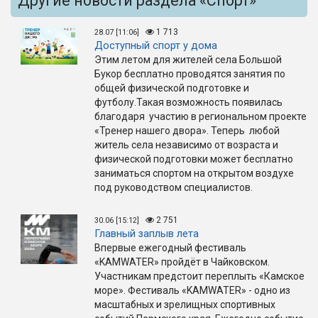
Другие новости раздела «Спорт»
1 713
28.07 [11:06]
Доступный спорт у дома
Этим летом для жителей села Большой
Букор бесплатно проводятся занятия по
общей физической подготовке и
футболу.Такая возможность появилась
благодаря участию в региональном проекте
«Тренер нашего двора». Теперь любой
житель села независимо от возраста и
физической подготовки может бесплатно
заниматься спортом на открытом воздухе
под руководством специалистов.
2 751
30.06 [15:12]
Главный заплыв лета
Впервые ежегодный фестиваль
«KAMWATER» пройдёт в Чайковском.
Участникам предстоит переплыть «Камское
море». Фестиваль «KAMWATER» - одно из
масштабных и зрелищных спортивных