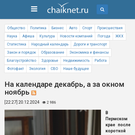
Общество
Политика
Бизнес
Авто
Спорт
Происшествия
Наука
Афиша
Культура
Новости компаний
Погода
ЖКХ
Статистика
Народный календарь
Дороги и транспорт
Закон и порядок
Образование
Экономика и финансы
Благоустройство
Здоровье
Недвижимость
Работа
Фотофакт
Экология
СВО
Наше будущее
На календаре декабрь, а за окном
ноябрь
[22:27] 20.12.2024
2 986
В
Пермском
крае после
короткой