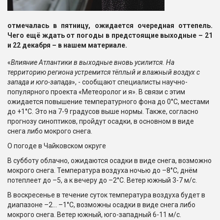
отмечалась в пятницу, ожидается очередная оттепель.
Чего ещё ждать от погоды в предстоящие выходные – 21
и 22 декабря – в нашем материале.
«
Влияние Атлантики в выходные вновь усилится. На
территорию региона устремится тёплый и влажный воздух с
запада и юго-запада
», - сообщают специалисты научно-
популярного проекта «Метеоролог и я». В связи с этим
ожидается повышение температурного фона до 0°C, местами
до +1°C. Это на 7-9 градусов выше нормы. Также, согласно
прогнозу синоптиков, пройдут осадки, в основном в виде
снега либо мокрого снега.
О погоде в Чайковском округе
В субботу облачно, ожидаются осадки в виде снега, возможно
мокрого снега. Температура воздуха ночью до –8°C, днём
потеплеет до –5, а к вечеру до –2°C. Ветер южный 3-7 м/с.
В воскресенье в течение суток температура воздуха будет в
диапазоне –2... –1°C, возможны осадки в виде снега либо
мокрого снега. Ветер южный, юго-западный 6-11 м/с.