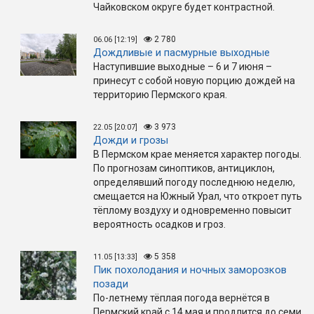
Чайковском округе будет контрастной.
2 780
06.06 [12:19]
Дождливые и пасмурные выходные
Наступившие выходные – 6 и 7 июня –
принесут с собой новую порцию дождей на
территорию Пермского края.
3 973
22.05 [20:07]
Дожди и грозы
В Пермском крае меняется характер погоды.
По прогнозам синоптиков, антициклон,
определявший погоду последнюю неделю,
смещается на Южный Урал, что откроет путь
тёплому воздуху и одновременно повысит
вероятность осадков и гроз.
5 358
11.05 [13:33]
Пик похолодания и ночных заморозков
позади
По-летнему тёплая погода вернётся в
Пермский край с 14 мая и продлится до семи