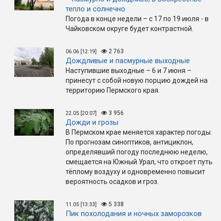
тепло и солнечно
Погода в конце недели – с 17 по 19 июля - в
Чайковском округе будет контрастной.
2 763
06.06 [12:19]
Дождливые и пасмурные выходные
Наступившие выходные – 6 и 7 июня –
принесут с собой новую порцию дождей на
территорию Пермского края.
3 956
22.05 [20:07]
Дожди и грозы
В Пермском крае меняется характер погоды.
По прогнозам синоптиков, антициклон,
определявший погоду последнюю неделю,
смещается на Южный Урал, что откроет путь
тёплому воздуху и одновременно повысит
вероятность осадков и гроз.
5 338
11.05 [13:33]
Пик похолодания и ночных заморозков