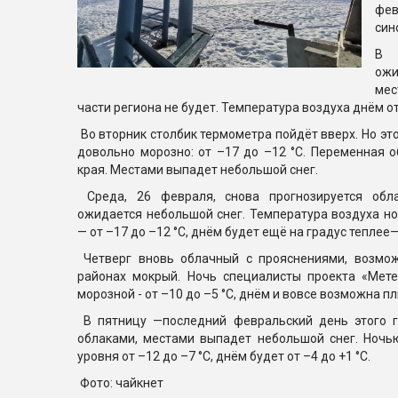
фе
син
В 
ожи
мес
части региона не будет. Температура воздуха днём от 
Во вторник столбик термометра пойдёт вверх. Но это 
довольно морозно: от –17 до –12 °С. Переменная 
края. Местами выпадет небольшой снег.
Среда, 26 февраля, снова прогнозируется обла
ожидается небольшой снег. Температура воздуха н
— от –17 до –12 °С, днём будет ещё на градус теплее— 
Четверг вновь облачный с прояснениями, возмож
районах мокрый. Ночь специалисты проекта «Мет
морозной - от –10 до –5 °С, днём и вовсе возможна пл
В пятницу —последний февральский день этого г
облаками, местами выпадет небольшой снег. Ночь
уровня от –12 до –7 °С, днём будет от –4 до +1 °С.
Фото: чайкнет