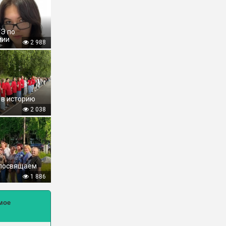
ГЭ по
мии
2 988
 в историю
2 038
 посвящаем
1 886
мое