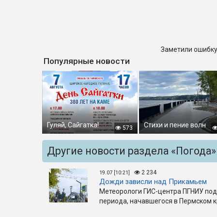
Заметили ошибку
Популярные новости
Гуляй, Сайгатка!
Стихи и пение волн
573
Другие новости раздела «Погода»
2 234
19.07 [10:21]
Дожди зависли над Прикамьем
Метеорологи ГИС-центра ПГНИУ под
периода, начавшегося в Пермском к