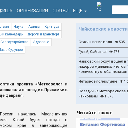
°C
ФИША
ОРГАНИЗАЦИИ
СТАТЬИ
ЕЩЕ
ствия
Наука
Афиша
Культура
Чайковские новости
ый календарь
Дороги и транспорт
Стихи и пение волн
Благоустройство
Здоровье
535
Наше будущее
Гуляй, Сайгатка!
573
Чайковский округ вошёл в 
лидеров муниципалитетов 
количеству стобалльников
Янтарное полнолуние
1 
оптики проекта «Метеоролог и
рассказали о погоде в Прикамье в
Поездки на метеоре снова 
це февраля.
чайковцам
1 673
Читайте также
России началась Масленичная
деля. Какой будет погода в
рмском крае в завершающие