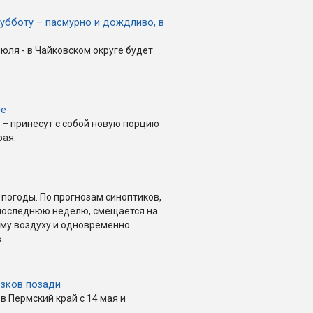
субботу – пасмурно и дождливо, в
июля - в Чайковском округе будет
ые
 – принесут с собой новую порцию
рая.
 погоды. По прогнозам синоптиков,
последнюю неделю, смещается на
ому воздуху и одновременно
.
озков позади
в Пермский край с 14 мая и