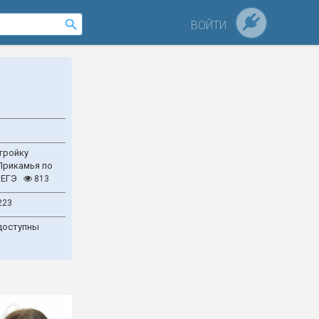
ВОЙТИ
тройку
Прикамья по
 ЕГЭ
813
223
доступны