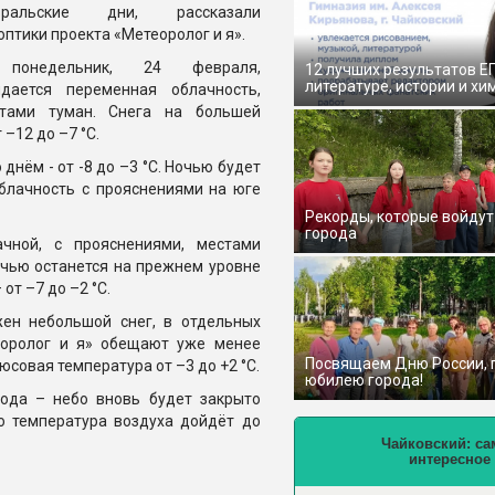
вральские дни, рассказали
оптики проекта «Метеоролог и я».
понедельник, 24 февраля,
12 лучших результатов Е
литературе, истории и хи
дается переменная облачность,
тами туман. Снега на большей
–12 до –7 °С.
днём - от -8 до –3 °С. Ночью будет
облачность с прояснениями на юге
Рекорды, которые войдут
города
чной, с прояснениями, местами
очью останется на прежнем уровне
от –7 до –2 °С.
ен небольшой снег, в отдельных
еоролог и я» обещают уже менее
Посвящаем Дню России,
юсовая температура от –3 до +2 °С.
юбилею города!
ода – небо вновь будет закрыто
ю температура воздуха дойдёт до
Чайковский: са
интересное