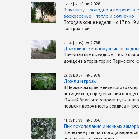
2 028
17.07 [12:52]
В пятницу – холодно и ветрено, в 
воскресенье – тепло и солнечно
Погода в конце недели – с 17 по 19 
контрастной.
2 785
06.06 [12:19]
Дождливые и пасмурные выходн
Наступившие выходные – 6 и 7 июня
дождей на территорию Пермского к
3 978
22.05 [20:07]
Дожди и грозы
В Пермском крае меняется характер
антициклон, определявший погоду 
Южный Урал, что откроет путь тёпл
повысит вероятность осадков и гроз
5 366
11.05 [13:33]
Пик похолодания и ночных замор
По-летнему тёплая погода вернётся 
продлится до семи дней.