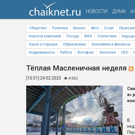
НОВОСТИ
ДУМА
А
Общество
Политика
Бизнес
Авто
Спорт
Происше
Новости компаний
Погода
ЖКХ
Статистика
Народн
Закон и порядок
Образование
Экономика и финансы
Недвижимость
Работа
Фотофакт
Экология
СВО
Тёплая Масленичная неделя
[10:51] 24.02.2025
4 052
Син
я» 
кон
В 
не
Пе