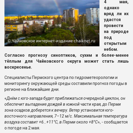
4 мая,
однако
вряд ли их
удастся
провести
на природе
под
открытым
небом.
Согласно прогнозу синоптиков, сухим и более-менее
тёплым для Чайковского округа может стать лишь
воскресенье.
Специалисты Пермского центра по гидрометеорологии и
мониторингу окружающей среды составили прогноз погоды в
регионе на ближайшие дни.
«
Днём с юго-запада будет приближаться очередной циклон, он
обеспечит выпадение дождей в южной части края, до Перми
зона осадков доберется к вечеру. Ветер установится юго-
восточного направления, 7–12 м/с. Максимальная температура
воздуха составит +6…+11°С, в Перми около +8°С
», - сообщается
о погоде на 2 мая.