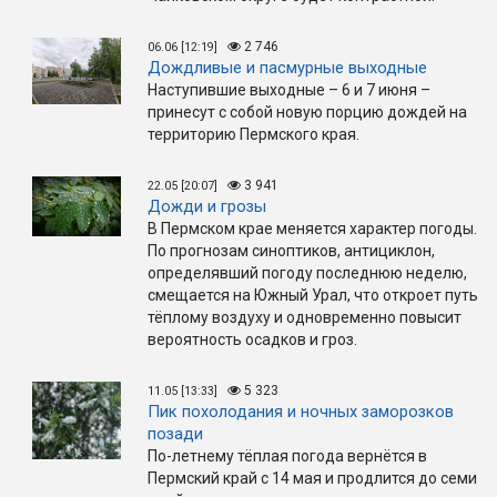
2 746
06.06 [12:19]
Дождливые и пасмурные выходные
Наступившие выходные – 6 и 7 июня –
принесут с собой новую порцию дождей на
территорию Пермского края.
3 941
22.05 [20:07]
Дожди и грозы
В Пермском крае меняется характер погоды.
По прогнозам синоптиков, антициклон,
определявший погоду последнюю неделю,
смещается на Южный Урал, что откроет путь
тёплому воздуху и одновременно повысит
вероятность осадков и гроз.
5 323
11.05 [13:33]
Пик похолодания и ночных заморозков
позади
По-летнему тёплая погода вернётся в
Пермский край с 14 мая и продлится до семи