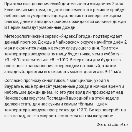
При этом пик циклонической деятельности ожидается 3 мая.
Если ночью местами, то днём повсеместно в регионе пройдут
небольшие и умеренные дожди, ночью на севере с мокрым
снегом, днём в западных районах ожидаются сильные дожди.
В Перми выпадут умеренные дожди.
Метеорологический сервис «Яндекс.Погода» подтверждает
данный прогноз. Дождь в Чайковском округе начнётся днём 2
мая и окончится лишь к вечеру следующего дня. При этом
температура воздуха в пятницу будет ниже, чем в субботу
–
+3…+8°С относительно +8…+10°С. Ветер в эти дни будет юго-
восточного направления с переходом на южный, а затем
западный, при этом его скорость может достигать 9-11 м/с.
Согласно прогнозу синоптиков, 4 мая циклон, уходя в
Зауралье, ещё принесёт умеренные дожди в ночное время и
небольшие дожди днём. Но это уже вряд ли произойдёт над
Чайковским округом. Последний выходной на этой неделе
должен стать для нас сухим и самым тёплым – днём
температура воздуха прогреется до +13°С. Ветер повернёт на
юго-запад, но его скорость останется на том же уровне.
Фото: chaiknet.ru