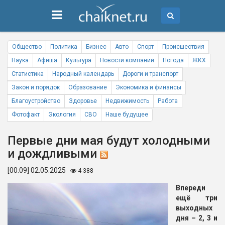
Общество
Политика
Бизнес
Авто
Спорт
Происшествия
Наука
Афиша
Культура
Новости компаний
Погода
ЖКХ
Статистика
Народный календарь
Дороги и транспорт
Закон и порядок
Образование
Экономика и финансы
Благоустройство
Здоровье
Недвижимость
Работа
Фотофакт
Экология
СВО
Наше будущее
Первые дни мая будут холодными
и дождливыми
[00:09] 02.05.2025
4 388
Впереди
ещё три
выходных
дня – 2, 3 и