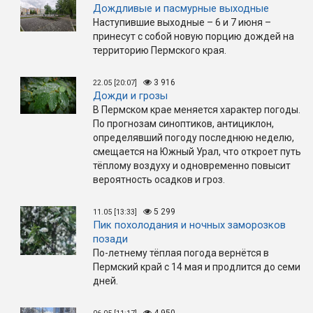
Дождливые и пасмурные выходные
Наступившие выходные – 6 и 7 июня –
принесут с собой новую порцию дождей на
территорию Пермского края.
3 916
22.05 [20:07]
Дожди и грозы
В Пермском крае меняется характер погоды.
По прогнозам синоптиков, антициклон,
определявший погоду последнюю неделю,
смещается на Южный Урал, что откроет путь
тёплому воздуху и одновременно повысит
вероятность осадков и гроз.
5 299
11.05 [13:33]
Пик похолодания и ночных заморозков
позади
По-летнему тёплая погода вернётся в
Пермский край с 14 мая и продлится до семи
дней.
4 950