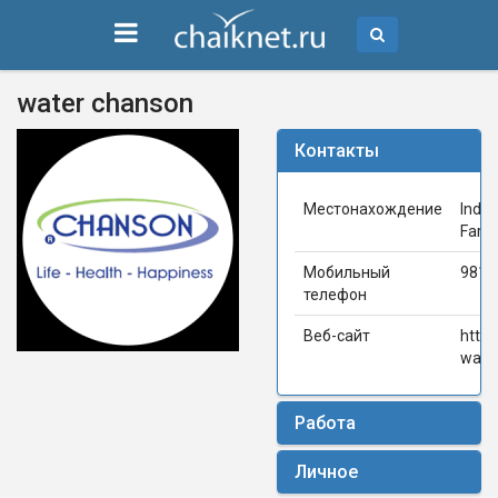
water chanson
Контакты
Местонахождение
India
Fari
Мобильный
9810
телефон
Веб-сайт
https
water
Работа
Личное