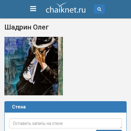
Шадрин Олег
Стена