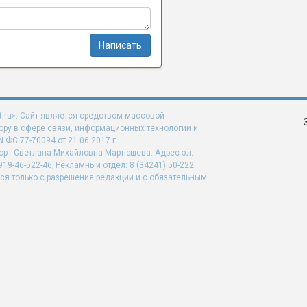
Написать
t.ru». Сайт является средством массовой
ру в сфере связи, информационных технологий и
ФС 77-70094 от 21.06.2017 г.
ор - Светлана Михайловна Мартюшева. Адрес эл.
919-46-522-46; Рекламный отдел: 8 (34241) 50-222.
ся только с разрешения редакции и с обязательным