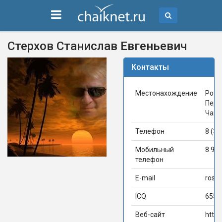
Стерхов Станислав Евгеньевич
Контакты
Местонахождение
Росс
Перм
Чайк
Телефон
8 (34
Мобильный
8 92
телефон
E-mail
ross
ICQ
6554
Веб-сайт
http: