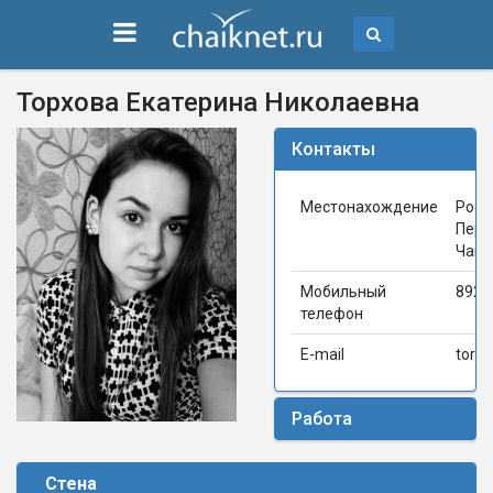
Торхова Екатерина Николаевна
Контакты
Местонахождение
Росс
Перм
Чайк
Мобильный
8922
телефон
E-mail
torh
Работа
Стена