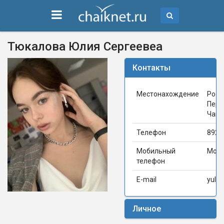
Тюкалова Юлия Сергеевеа
Контакты
Местонахождение
Росс
Перм
Чайк
Телефон
8922
Мобильный
Мой 
телефон
E-mail
yulya
Личное