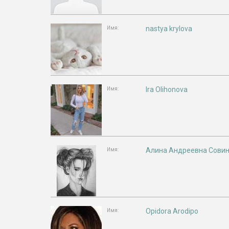
nastya krylova
Имя:
Ira Olihonova
Имя:
Алина Андреевна Сови
Имя:
Opidora Arodipo
Имя: