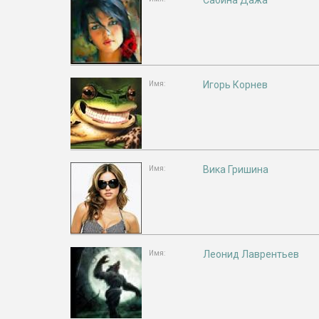
Сабина Дажа
Игорь Корнев
Имя:
Вика Гришина
Имя:
Леонид Лаврентьев
Имя: