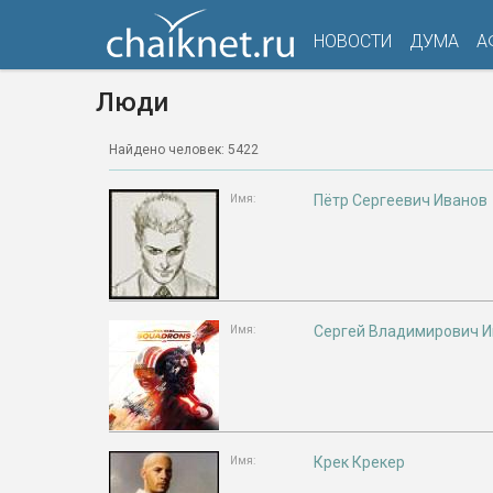
НОВОСТИ
ДУМА
А
Люди
Найдено человек: 5422
Пётр Сергеевич Иванов
Имя:
Сергей Владимирович 
Имя:
Крек Крекер
Имя: