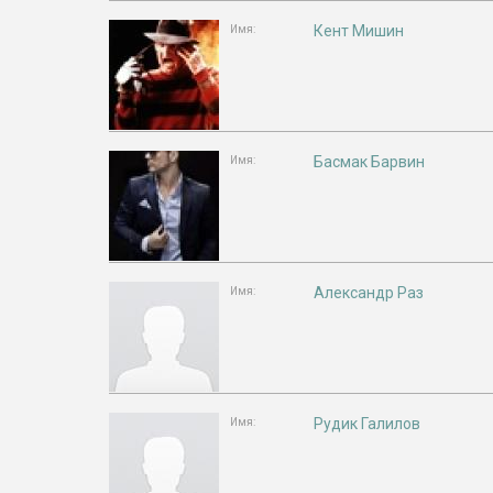
Кент Мишин
Имя:
Басмак Барвин
Имя:
Александр Раз
Имя:
Рудик Галилов
Имя: