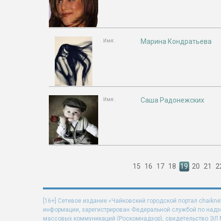
Марина Кондратьева
Имя:
Саша Радонежских
Имя:
15
16
17
18
19
20
21
2
[16+] Сетевое издание «Чайковский городской портал chaikne
информации, зарегистрирован Федеральной службой по надзо
массовых коммуникаций (Роскомнадзор), свидетельство ЭЛ N 