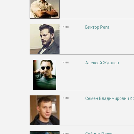
Виктор Рега
Имя:
Алексей Жданов
Имя:
Семён Владимирович К
Имя:
Имя: