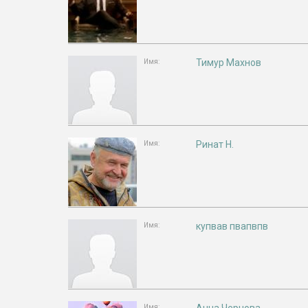
Тимур Махнов
Имя:
Ринат Н.
Имя:
купвав пвапвпв
Имя:
Имя: