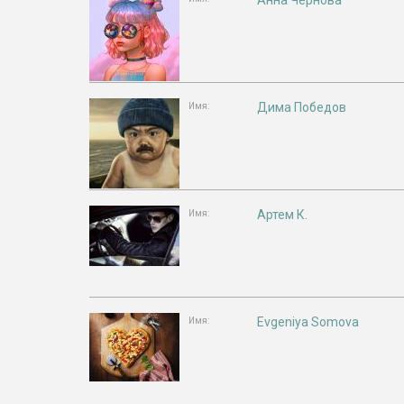
Анна Чернова
Дима Победов
Имя:
Артем К.
Имя:
Evgeniya Somova
Имя: