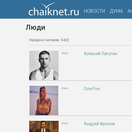
НОВОСТИ
ДУМА
А
Люди
Найдено человек: 5422
Алексей Лагутин
Имя:
Оля Рон
Имя:
Андрей Фролов
Имя: