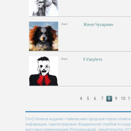
Женя Чухаркин
Имя:
II Vasylevs
Имя:
4
5
6
7
8
9
10
1
[16+] Сетевое издание «Чайковский городской портал chaikne
информации, зарегистрирован Федеральной службой по надзо
массовых коммуникаций (Роскомнадзор), свидетельство ЭЛ N 