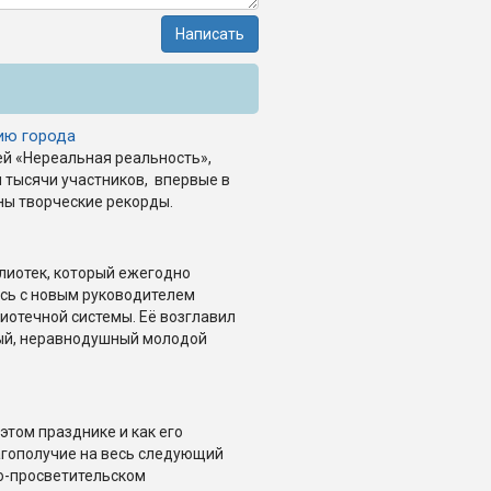
Написать
ию города
ей «Нереальная реальность»,
л тысячи участников, впервые в
ны творческие рекорды.
лиотек, который ежегодно
ись с новым руководителем
иотечной системы. Её возглавил
ый, неравнодушный молодой
этом празднике и как его
агополучие на весь следующий
но-просветительском