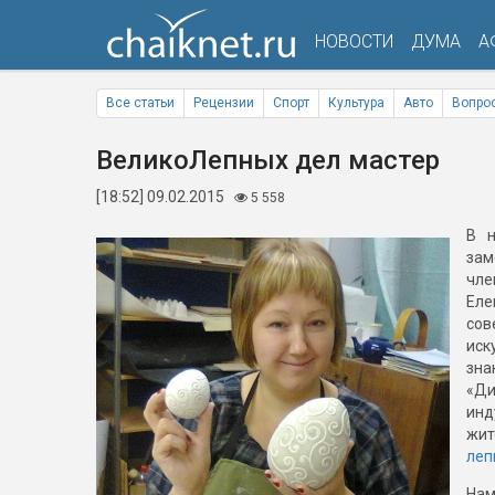
НОВОСТИ
ДУМА
А
Все статьи
Рецензии
Спорт
Культура
Авто
Вопрос
ВеликоЛепных дел мастер
[18:52] 09.02.2015
5 558
В н
зам
чл
Еле
со
иск
зна
«
ин
жит
леп
Нам