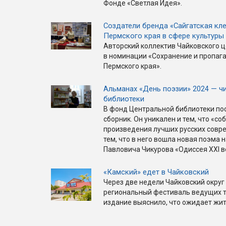
Фонде «Светлая Идея».
Создатели бренда «Сайгатская кле
Пермского края в сфере культуры 
Авторский коллектив Чайковского ц
в номинации «Сохранение и пропаг
Пермского края».
Альманах «День поэзии» 2024 — ч
библиотеки
В фонд Центральной библиотеки по
сборник. Он уникален и тем, что «со
произведения лучших русских совре
тем, что в него вошла новая поэма
Павловича Чикурова «Одиссея XXI в
«Камский» едет в Чайковский
Через две недели Чайковский округ
региональный фестиваль ведущих т
издание выяснило, что ожидает жите