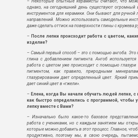
– Некоторые опытные керамисты считают, что можн
однако, на сегодняшний день существуют огромный
инструментов для керамики. Они бывают для ручной л
направлений. Можно использовать самодельные инс
даже сделать оттиск на поверхности глины с кружева р
–
После лепки происходит работа с цветом, как
изделие?
– Самый первый способ – это с помощью ангоба. Это 
глина с добавлением пигмента. Ангоб используется
работа с цветом уже происходит с помощью глазури 
пигментом, как правило, природными минерала
глазурировании дает определенный цвет. Яркий прим
дает синий цвет в «гжели».
–
Елена, когда Вы начали обучать людей лепке, с
как быстро определились с программой, чтобы 
лепку вместе с Вами?
– Изначально было какое-то базовое представлени
работа с учениками, но с каждым занятием мы откры
которые можно добавить в этот процесс. Главное, что
продуктивно, поэтому мы, в свою очередь, пытаем