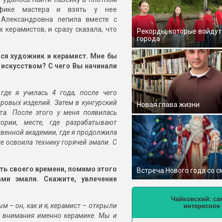
афике мастера и взять у нее
 Александровна лепила вместе с
керамистов, и сразу сказала, что
Рекорды, которые войдут
города
ся художник и керамист. Мне бы
с искусством?
С чего Вы начинали
где я училась 4 года, после чего
ровых изделий. Затем в кунгурский
Новая глава жизни
та. После этого у меня появилась
ории, месте, где разрабатывают
венной академии, где я продолжила
е освоила технику горячей эмали. С
ть своего времени
, помимо этого
Встреча Нового года со 
ами эмали
. Скажите, увлечение
Чайковский: са
 – он, как и я, керамист – открыли
интересное
о внимания именно керамике. Мы и