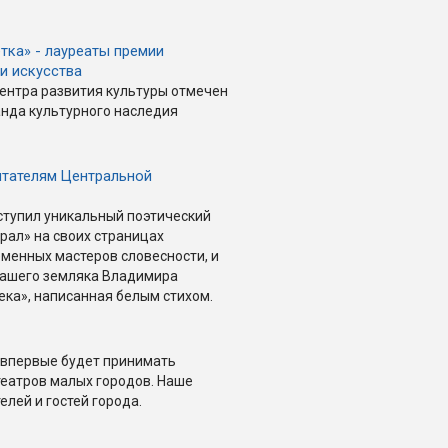
тка» - лауреаты премии
и искусства
ентра развития культуры отмечен
анда культурного наследия
итателям Центральной
ступил уникальный поэтический
брал» на своих страницах
менных мастеров словесности, и
 нашего земляка Владимира
ека», написанная белым стихом.
 впервые будет принимать
еатров малых городов. Наше
лей и гостей города.