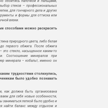
о обойтись палочкой и пальцами,
 выбор стеков – профессиональных
епки, для гончарного дела и других
трументы и формы для оттиска или
учной вязки.
ими способами можно раскрасить
глина природного цвета, либо белая
 до первого обжига. После обжига
– это стекло, насыщенное каким-то
ми. Соотношение минералов при
ер минерала – кобальт, именно он
 каким трудностями столкнулись,
ученикам было удобно познавать
е, как должна быть организована
ваем для себя новые особенности,
бы заниматься лепкой было удобно и
ся найти баланс между отдыхом и