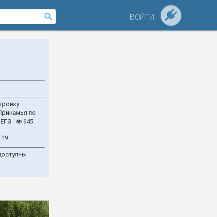
ВОЙТИ
тройку
Прикамья по
 ЕГЭ
645
119
доступны