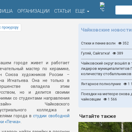
°C
ФИША
ОРГАНИЗАЦИИ
СТАТЬИ
ЕЩЕ
 прокурору
Чайковские новости
Стихи и пение волн
352
Гуляй, Сайгатка!
389
ашем городе живет и работает
Чайковский округ вошёл в 
ечательный мастер по керамике,
лидеров муниципалитетов 
количеству стобалльников
ен Союза художников России –
на Игнатьева. Она не только в
Янтарное полнолуние
1 
вершенстве овладела этим
усством, но и делится своими
Поездки на метеоре снова 
ниями со студентами направления
чайковцам
1 566
Дизайн» Чайковского
дустриального колледжа и
Читайте также
елями города в
студии свободной
ки «Печка»
.
 удалось найти лазейку в плотном