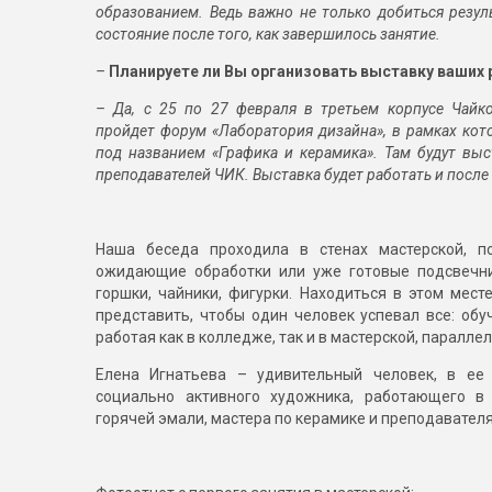
образованием. Ведь важно не только добиться резуль
состояние после того, как завершилось занятие.
–
Планируете ли Вы организовать выставку ваших 
– Да, с 25 по 27 февраля в третьем корпусе Чайк
пройдет форум «Лаборатория дизайна», в рамках кот
под названием «Графика и керамика». Там будут вы
преподавателей ЧИК. Выставка будет работать и после
Наша беседа проходила в стенах мастерской, п
ожидающие обработки или уже готовые подсвечник
горшки, чайники, фигурки. Находиться в этом мест
представить, чтобы один человек успевал все: обу
работая как в колледже, так и в мастерской, паралле
Елена Игнатьева – удивительный человек, в ее
социально активного художника, работающего в
горячей эмали, мастера по керамике и преподавателя