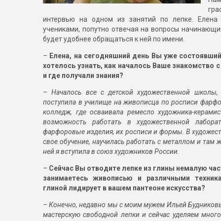
гр
интервью на одном из занятий по лепке. Елена
учениками, попутно отвечая на вопросы начинающих 
будет удобнее обращаться к ней по имени.
–
Елена, на сегодняшний день Вы уже состоявший
хотелось узнать, как началось Ваше знакомство 
и где получали знания?
– Началось все с детской художественной школы, 
поступила в училище на живописца по росписи фарфо
колледж, где осваивала ремесло художника-керамис
возможность работать в художественной лаборат
фарфоровые изделия, их росписи и формы. В художест
свое обучение, научилась работать с металлом и там ж
ней я вступила в союз художников России.
–
Сейчас Вы отводите
лепке из глины немалую час
занима
етесь живописью и
различными техник
глиной лидирует в вашем пантеоне искусства?
– Конечно, недавно мы с моим мужем Ильей Будниковым
мастерскую свободной лепки и сейчас уделяем мног