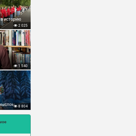
 в историю
2 025
1 540
смыслом
8 804
мое