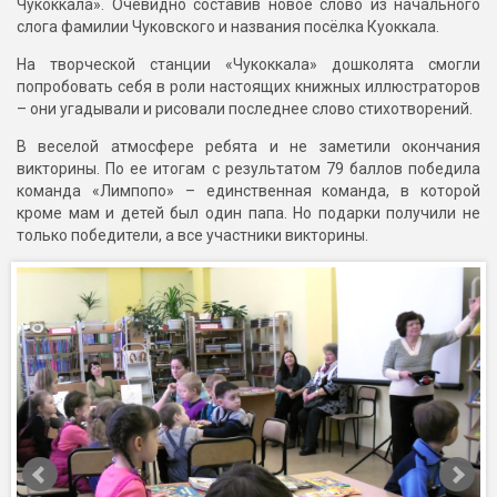
Чукоккала». Очевидно составив новое слово из начального
слога фамилии Чуковского и названия посёлка Куоккала.
На творческой станции «Чукоккала» дошколята смогли
попробовать себя в роли настоящих книжных иллюстраторов
– они угадывали и рисовали последнее слово стихотворений.
В веселой атмосфере ребята и не заметили окончания
викторины. По ее итогам с результатом 79 баллов победила
команда «Лимпопо» – единственная команда, в которой
кроме мам и детей был один папа. Но подарки получили не
только победители, а все участники викторины.