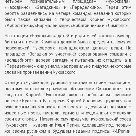
четырем познавательным площадкам: «Чукоккала»,
«Находкино», «Загадкино» и «Переделкино». Перед этим
ребята разделились на четыре команды, названия которых
были также связаны с творчеством Корнея Чуковского:
«Айболитики», «Бармалейчики», «Бибигончики» и «Лимпопо».
На станции «Находкино» детей и родителей ждали самовар,
бинты и аптечка. Команда должна была определить, кому из
персонажей Чуковского принадлежали данные вещи. На
площадке «Загадкино» участники соревнования срывали с
«волшебного» дерева загадки и пытались их отгадать, а в
«Переделкино» они узнали, как правильно пишутся некоторые
слова из произведений Чуковского.
Станция «Чукоккала» удивила участников своим названием,
но этому есть вполне разумное объяснение. Оказывается, что
когда-то Корней Чуковский жил в небольшом финском
поселке Куоккала. В то время Корней Иванович трудился над
рукописным альманахом, в котором его друзья и знакомые –
известные поэты, пистели, артисты и художники оставляли
свои автографы. Название ему придумал куоккальский сосед
Чуковского – художник Илья Репин, сделавший под первым
же своим русинком в будущем издании подпись: «И.Репин.