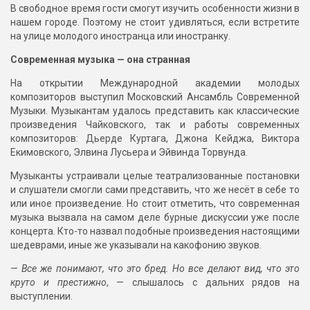
В свободное время гости смогут изучить особенности жизни в
нашем городе. Поэтому не стоит удивляться, если встретите
на улице молодого иностранца или иностранку.
Современная музыка — она странная
На открытии Международной академии молодых
композиторов выступил Московский Ансамбль Современной
Музыки. Музыкантам удалось представить как классические
произведения Чайковского, так и работы современных
композиторов: Дьерде Куртага, Джона Кейджа, Виктора
Екимовского, Элвина Лусьера и Эйвинда Торвунда.
Музыканты устраивали целые театрализованные постановки
и слушатели смогли сами представить, что же несёт в себе то
или иное произведение. Но стоит отметить, что современная
музыка вызвала на самом деле бурные дискуссии уже после
концерта. Кто-то назвал подобные произведения настоящими
шедеврами, иные же указывали на какофонию звуков.
—
Все же понимают, что это бред. Но все делают вид, что это
круто и престижно
, — слышалось с дальних рядов на
выступлении.