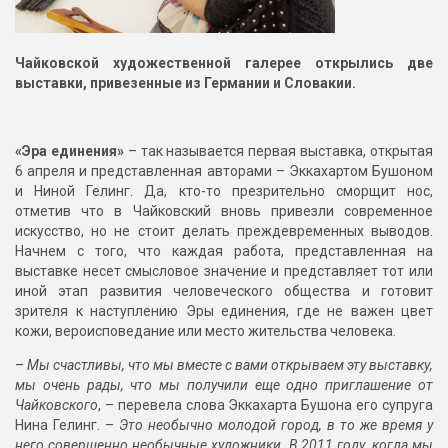
Чайковской художественной галерее открылись две
выставки, привезенные из Германии и Словакии.
«Эра единения»
– так называется первая выставка, открытая
6 апреля и представленная авторами – Эккахартом Бушоном
и Ниной Гелинг. Да, кто-то презрительно сморщит нос,
отметив что в Чайковский вновь привезли современное
искусство, но не стоит делать преждевременных выводов.
Начнем с того, что каждая работа, представленная на
выставке несет смысловое значение и представляет тот или
иной этап развития человеческого общества и готовит
зрителя к наступлению Эры единения, где не важен цвет
кожи, вероисповедание или место жительства человека.
–
Мы счастливы, что мы вместе с вами открываем эту выставку,
мы очень рады, что мы получили еще одно приглашение от
Чайковского
, – перевела слова Эккахарта Бушона его супруга
Нина Гелинг. –
Это необычно молодой город, в то же время у
него совершенно необычные художники. В 2011 году, когда мы