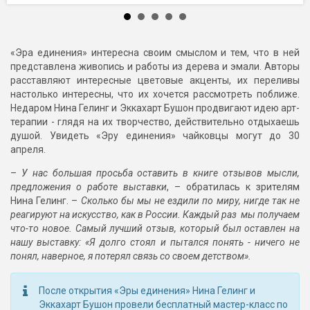
«Эра единения» интересна своим смыслом и тем, что в ней
представлена живопись и работы из дерева и эмали. Авторы
расставляют интересные цветовые акценты, их переливы
настолько интересны, что их хочется рассмотреть поближе.
Недаром Нина Гелинг и Эккахарт Бушон продвигают идею арт-
терапии - глядя на их творчество, действительно отдыхаешь
душой. Увидеть «Эру единения» чайковцы могут до 30
апреля.
–
У нас большая просьба оставить в книге отзывов мысли,
предложения о работе выставки
, – обратилась к зрителям
Нина Гелинг. –
Сколько бы мы не ездили по миру, нигде так не
реагируют на искусство, как в России. Каждый раз мы получаем
что-то новое. Самый лучший отзыв, который был оставлен на
нашу выставку: «Я долго стоял и пытался понять - ничего не
понял, наверное, я потерял связь со своем детством».
После открытия «Эры единения» Нина Гелинг и
Эккахарт Бушон провели бесплатный мастер-класс по