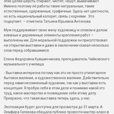
этих целей шерсть стирают, чистят, чешут, вымачивают.
Именно поэтому её работы такие натуральные, такие
естественные, сдержанные, графичные. Здесь нет цветности,
но есть национальный колорит, связь с корнями. Это
подкупает. – отметила Татьяна Юрьевна Антонова.
Муж поддерживает свою жену-художницу и словом и делом:
кованые и деревянные элементы крепления работ –
выполнены им. Для моральной поддержки он присутствовал
на открытии выставки и даже в заключении сказал несколько
слов перед собравшимися.
Елена Федоровна Кувшинчикова, преподаватель Чайковского
музыкального училища.
- Выставка интересна потому как это не просто утилитарное
бытовое валяние, а художественное валяние. Действительно
перед нами несомненный художник, так как у выставки есть
концепция. Я пробую себя в этом деле и понимаю какой это
труд, какое мастерство и посвящение себя этому делу.
Прекрасно, что такая выставка теперь здесь, у нас.
Экспозиция будет доступна для просмотра до 31 марта. А
Земфира Гилязова обещала публике провести мастер-класс в