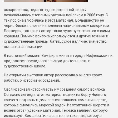
акварелистка, педагог художественной школы
познакомилась с теплым и уютным войлоком в 2006 году. С
тех пор она влюбилась в этот материал. Большинство её
черно-белых полотен наполнены национальным колоритом
Башкирии, так как их автор тонко чувствует связь со своими
корнями. Помимо войлока используются и другие техники и
художественные приемы: батик, сухое валяние, ткачество,
вышивка, аппликации.
В настоящий момент Земфира живет в городе Нефтекамске и
продолжает преподавательскую деятельность в
художественной школе.
На открытии выставки автор рассказала о многих своих
работах, о истории их создания.
Своя красивая история есть и у создания самого войлока.
Согласно легенде, этот материал возник на борту Ноевого
ковчега: под копытцами овечек валялись комочки шерсти,
которые смочились морской водой. Из утоптанной шерсти и
возник этот чудесный материал. Техника валяния, которую
использует Земфира Гилязова точно такая же, которую