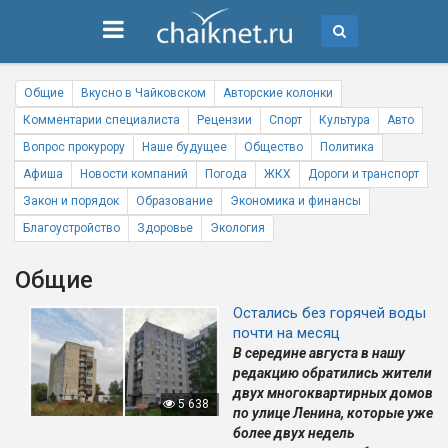
Общие
Вкусно в Чайковском
Авторские колонки
Комментарии специалиста
Рецензии
Спорт
Культура
Авто
Вопрос прокурору
Наше будущее
Общество
Политика
Афиша
Новости компаний
Погода
ЖКХ
Дороги и транспорт
Закон и порядок
Образование
Экономика и финансы
Благоустройство
Здоровье
Экология
Общие
Остались без горячей воды
почти на месяц
В середине августа в нашу
редакцию обратились жители
двух многоквартирных домов
5 638
по улице Ленина, которые уже
более двух недель