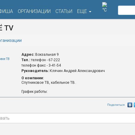
°C
ФИША
ОРГАНИЗАЦИИ
СТАТЬИ
ЕЩЕ
Ё ТV
ганизации
Адрес:
Вокзальная 9
овое ТВ
Тел.:
телефон - 67-222
телефон факс - 3-41-54
Руководитель:
Клячин Андрей Александрович
О компании:
Спутниковое ТВ, кабельное ТВ.
График работы:
Поделиться