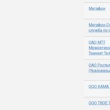
Мегафон
Мегафон С
служба по 
ОАО МТТ
Межрегион
Транзит Те
ОАО Росте
(Уралсвяз
ООО КАМА
ООО ТВОЁ 