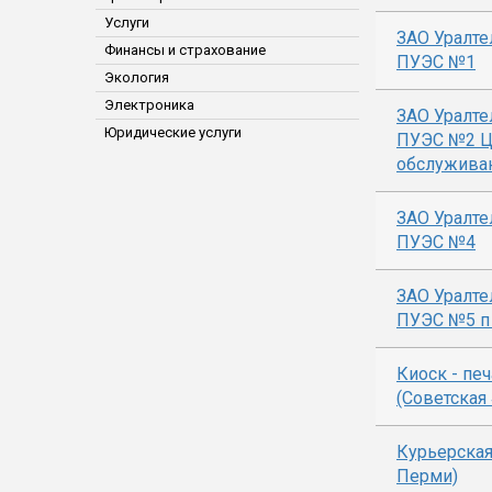
Услуги
ЗАО Уралт
Финансы и страхование
ПУЭС №1
Экология
Электроника
ЗАО Уралт
Юридические услуги
ПУЭС №2 Ц
обслужива
ЗАО Уралт
ПУЭС №4
ЗАО Уралт
ПУЭС №5 п
Киоск - печ
(Советская 
Курьерская
Перми)