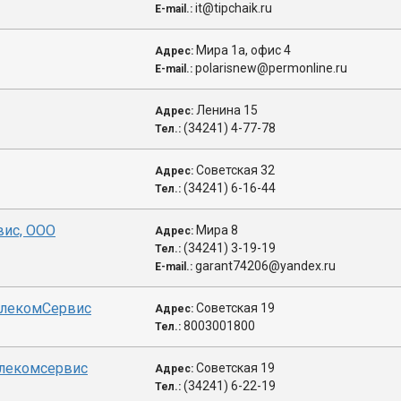
it@tipchaik.ru
E-mail.:
Мира 1а, офис 4
Адрес:
polarisnew@permonline.ru
E-mail.:
Ленина 15
Адрес:
(34241) 4-77-78
Тел.:
Советская 32
Адрес:
(34241) 6-16-44
Тел.:
вис, ООО
Мира 8
Адрес:
(34241) 3-19-19
Тел.:
garant74206@yandex.ru
E-mail.:
елекомСервис
Советская 19
Адрес:
8003001800
Тел.:
елекомсервис
Советская 19
Адрес:
(34241) 6-22-19
Тел.: