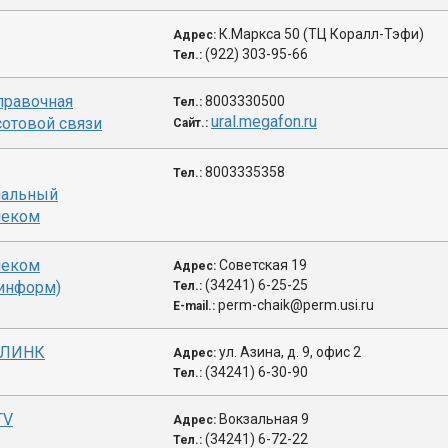
К.Маркса 50 (ТЦ Коралл-Тэфи)
Адрес:
(922) 303-95-66
Тел.:
правочная
8003330500
Тел.:
ural.megafon.ru
сотовой связи
Сайт.:
8003335358
Тел.:
альный
леком
леком
Советская 19
Адрес:
(34241) 6-25-25
ьинформ)
Тел.:
perm-chaik@perm.usi.ru
E-mail.:
 ЛИНК
ул. Азина, д. 9, офис 2
Адрес:
(34241) 6-30-90
Тел.:
ТV
Вокзальная 9
Адрес:
(34241) 6-72-22
Тел.: