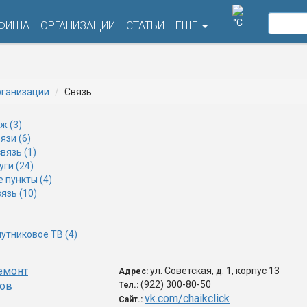
°C
ФИША
ОРГАНИЗАЦИИ
СТАТЬИ
ЕЩЕ
ганизации
Связь
ж (3)
язи (6)
вязь (1)
ги (24)
 пункты (4)
язь (10)
утниковое ТВ (4)
Ремонт
ул. Советская, д. 1, корпус 13
Адрес:
(922) 300-80-50
ов
Тел.:
vk.com/chaikclick
Сайт.: