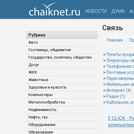
НОВОСТИ
ДУМА
А
Связь
Рубрики
Главная
Ор
Авто
Гостиницы, общежития
>
Пункты прода
Государство, политика, общество
>
Операторы св
Досуг
>
Телефонная с
ЖКХ
>
Почтовые услу
>
Переговорные
Животные
>
Мобильная св
Здоровье и красота
>
Интернет (4)
Компьютеры
>
Радио (1)
Металлообработка
>
Кабельное, сп
Недвижимость
Нефть, газ
2 CLICK - 
компьютер
Оборудование
Образование