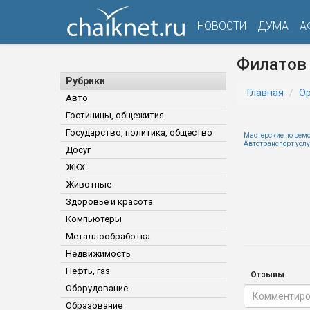
НОВОСТИ
ДУМА
А
Филатов 
Рубрики
Главная
Ор
Авто
Гостиницы, общежития
Государство, политика, общество
Мастерские по рем
Автотранспорт усл
Досуг
ЖКХ
Животные
Здоровье и красота
Компьютеры
Металлообработка
Недвижимость
Нефть, газ
Отзывы
Оборудование
Образование