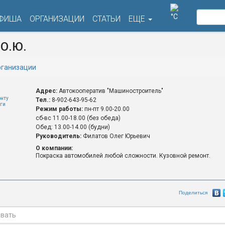
°C
ФИША
ОРГАНИЗАЦИИ
СТАТЬИ
ЕЩЕ
О.Ю.
ганизации
Адрес:
Автокооператив "Машиностроитель"
онту
Тел.:
8-902-643-95-62
уги
Режим работы:
пн-пт 9.00-20.00
сб-вс 11.00-18.00 (без обеда)
Обед: 13.00-14.00 (будни)
Руководитель:
Филатов Олег Юрьевич
О компании:
Покраска автомобилей любой сложности. Кузовной ремонт.
Поделиться