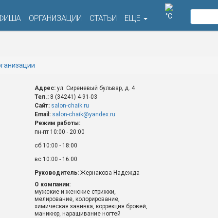
°C
ФИША
ОРГАНИЗАЦИИ
СТАТЬИ
ЕЩЕ
ганизации
Адрес:
ул. Сиреневый бульвар, д. 4
Тел.:
8 (34241) 4-91-03
Сайт:
salon-chaik.ru
Email:
salon-chaik@yandex.ru
Режим работы:
пн-пт 10:00 - 20:00
сб 10:00 - 18:00
вс 10:00 - 16:00
Руководитель:
Жернакова Надежда
О компании:
мужские и женские стрижки,
мелирование, колорирование,
химическая завивка, коррекция бровей,
маникюр, наращивание ногтей