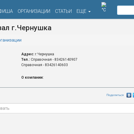
°C
ФИША
ОРГАНИЗАЦИИ
СТАТЬИ
ЕЩЕ
ал г.Чернушка
ганизации
Адрес:
г.Чернушка
Тел.:
Справочная - 83426140907
Справочная - 83426140603
О компании:
Поделиться