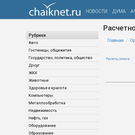
НОВОСТИ
ДУМА
А
Расчетн
Рубрики
Главная
Ор
Авто
Гостиницы, общежития
Государство, политика, общество
Расчеты, оплата
Досуг
ЖКХ
Животные
Здоровье и красота
Компьютеры
Металлообработка
Недвижимость
Нефть, газ
Оборудование
Образование