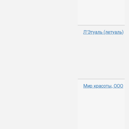
Л'Этуаль (летуаль)
Мир красоты, ООО