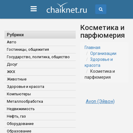
Косметика и
парфюмерия
Рубрики
Авто
Главная
Гостиницы, общежития
Организации
Государство, политика, общество
Здоровье и
Досуг
красота
Косметика и
ЖКХ
парфюмерия
Животные
Здоровье и красота
Компьютеры
Avon (Эйвон)
Металлообработка
Недвижимость
Нефть, газ
Оборудование
Образование