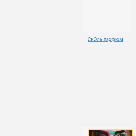
СиЭль парфюм