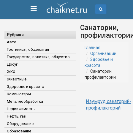
Санатории,
профилактори
Рубрики
Авто
Главная
Гостиницы, общежития
Организации
Государство, политика, общество
Здоровье и
Досуг
красота
Санатории,
ЖКХ
профилактории
Животные
Здоровье и красота
Компьютеры
Изумруд санаторий-
Металлообработка
профилакторий
Недвижимость
Нефть, газ
Оборудование
Образование