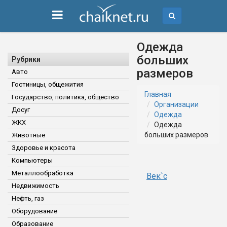
Одежда
больших
Рубрики
размеров
Авто
Гостиницы, общежития
Главная
Государство, политика, общество
Организации
Досуг
Одежда
ЖКХ
Одежда
больших размеров
Животные
Здоровье и красота
Компьютеры
Металлообработка
Век`с
Недвижимость
Нефть, газ
Оборудование
Образование