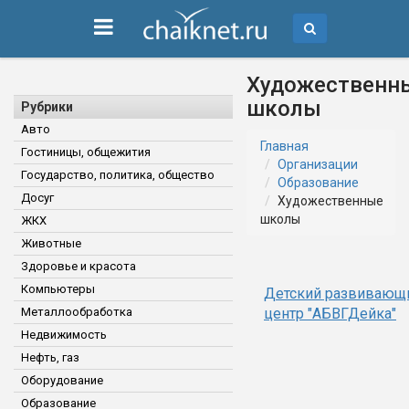
Художественн
школы
Рубрики
Авто
Главная
Гостиницы, общежития
Организации
Государство, политика, общество
Образование
Досуг
Художественные
школы
ЖКХ
Животные
Здоровье и красота
Компьютеры
Детский развивающ
Металлообработка
центр "АБВГДейка"
Недвижимость
Нефть, газ
Оборудование
Образование