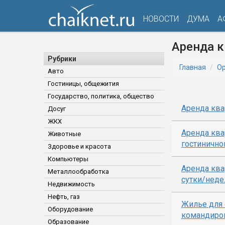
НОВОСТИ
ДУМА
А
Аренда к
Рубрики
Главная
Ор
Авто
Гостиницы, общежития
Государство, политика, общество
Аренда ква
Досуг
ЖКХ
Аренда ква
Животные
гостинично
Здоровье и красота
Компьютеры
Аренда ква
Металлообработка
сутки/неде
Недвижимость
Нефть, газ
Жилье для 
Оборудование
командиро
Образование