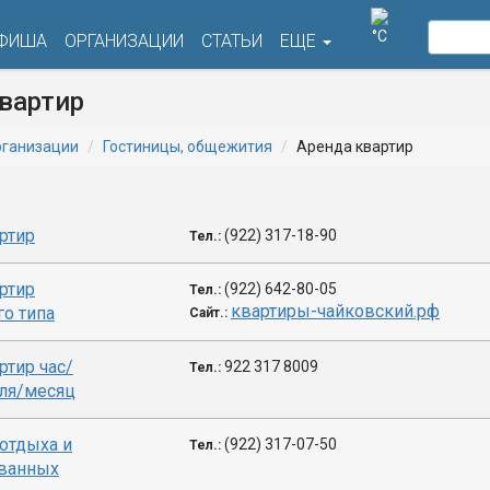
°C
ФИША
ОРГАНИЗАЦИИ
СТАТЬИ
ЕЩЕ
вартир
ганизации
Гостиницы, общежития
Аренда квартир
ртир
(922) 317-18-90
Тел.:
ртир
(922) 642-80-05
Тел.:
квартиры-чайковский.рф
го типа
Сайт.:
ртир час/
922 317 8009
Тел.:
ля/месяц
отдыха и
(922) 317-07-50
Тел.:
ванных