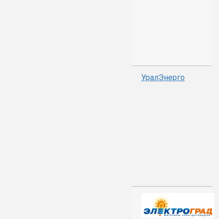
УралЭнерго