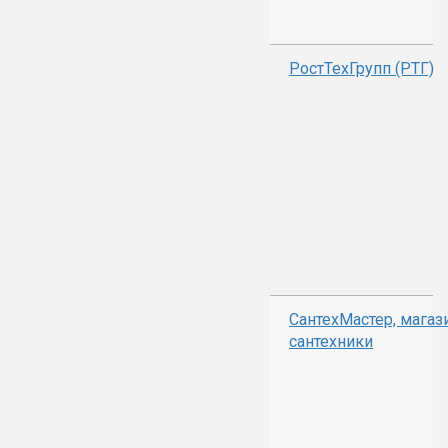
РостТехГрупп (РТГ)
СантехМастер, магаз
сантехники