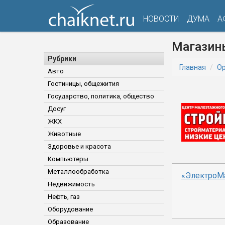
НОВОСТИ
ДУМА
А
Магазин
Рубрики
Главная
Ор
Авто
Гостиницы, общежития
Государство, политика, общество
Досуг
ЖКХ
Животные
Здоровье и красота
Компьютеры
Металлообработка
«ЭлектроМ
Недвижимость
Нефть, газ
Оборудование
Образование