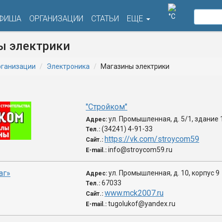
°C
ФИША
ОРГАНИЗАЦИИ
СТАТЬИ
ЕЩЕ
ы электрики
ганизации
Электроника
Магазины электрики
"Стройком"
ул. Промышленная, д. 5/1, здание 1
Адрес:
(34241) 4-91-33
Тел.:
https://vk.com/stroycom59
Сайт.:
info@stroycom59.ru
E-mail.:
аг»
ул. Промышленная, д. 10, корпус 9
Адрес:
67033
Тел.:
www.mck2007.ru
Сайт.:
tugolukof@yandex.ru
E-mail.: