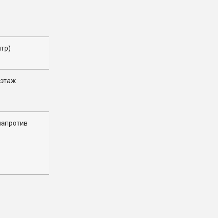
нтр)
к этаж
(напротив