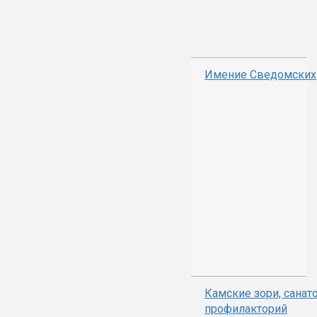
Имение Сведомских
Камские зори, санато
профилакторий