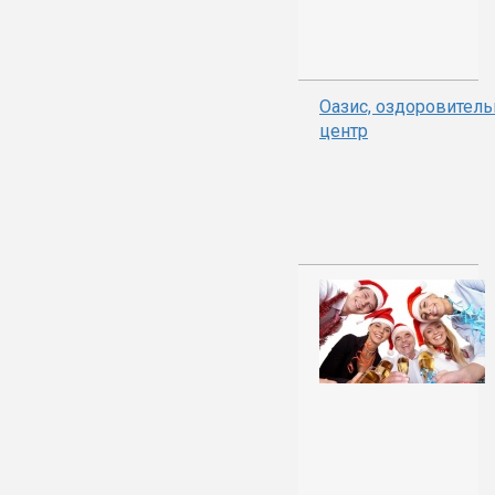
Оазис, оздоровител
центр