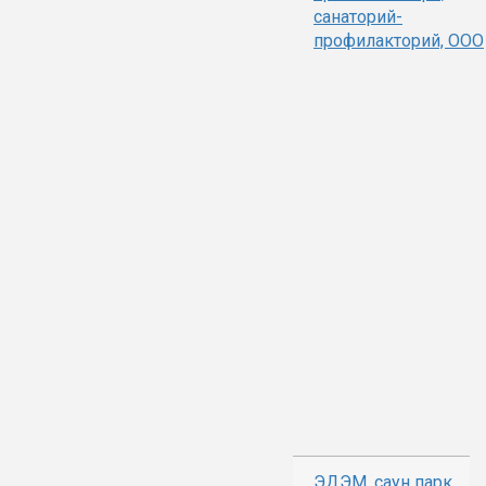
санаторий-
профилакторий, ООО
ЭДЭМ, саун парк