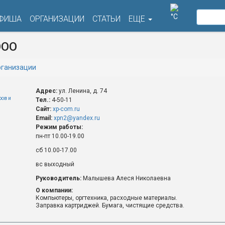
°C
ФИША
ОРГАНИЗАЦИИ
СТАТЬИ
ЕЩЕ
ООО
ганизации
Адрес:
ул. Ленина, д. 74
ов и
Тел.:
4-50-11
Сайт:
xp-com.ru
Email:
xpn2@yandex.ru
Режим работы:
пн-пт 10.00-19.00
сб 10.00-17.00
вс выходный
Руководитель:
Малышева Алеся Николаевна
О компании:
Компьютеры, оргтехника, расходные материалы.
Заправка картриджей. Бумага, чистящие средства.