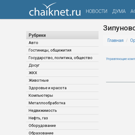
НОВОСТИ
ДУМА
А
Зипунов
Рубрики
Главная
Ор
Авто
Гостиницы, общежития
Государство, политика, общество
Управляющие комп
Досуг
ЖКХ
Животные
Здоровье и красота
Компьютеры
Металлообработка
Недвижимость
Нефть, газ
Оборудование
Образование