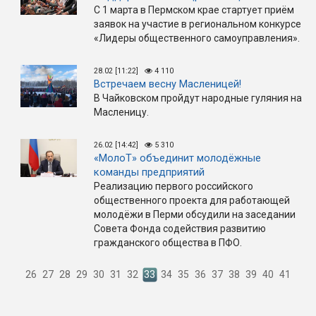
С 1 марта в Пермском крае стартует приём
заявок на участие в региональном конкурсе
«Лидеры общественного самоуправления».
28.02 [11:22]
4 110
Встречаем весну Масленицей!
В Чайковском пройдут народные гуляния на
Масленицу.
26.02 [14:42]
5 310
«МолоТ» объединит молодёжные
команды предприятий
Реализацию первого российского
общественного проекта для работающей
молодёжи в Перми обсудили на заседании
Совета Фонда содействия развитию
гражданского общества в ПФО.
26
27
28
29
30
31
32
33
34
35
36
37
38
39
40
41