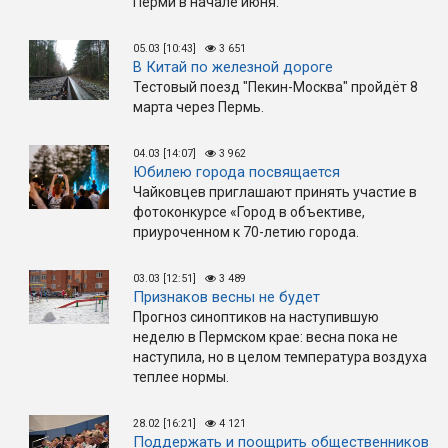
Перми в начале июня.
05.03 [10:43]
3 651
В Китай по железной дороге
Тестовый поезд "Пекин-Москва" пройдёт 8
марта через Пермь.
04.03 [14:07]
3 962
Юбилею города посвящается
Чайковцев приглашают принять участие в
фотоконкурсе «Город в объективе,
приуроченном к 70-летию города.
03.03 [12:51]
3 489
Признаков весны не будет
Прогноз синоптиков на наступившую
неделю в Пермском крае: весна пока не
наступила, но в целом температура воздуха
теплее нормы.
28.02 [16:21]
4 121
Поддержать и поощрить общественников